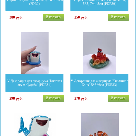
(FDR2)
5*5, 7*4, 5см (FDR30)
В корзину
В корзину
380
руб.
250
руб.
V Декорация для аквариума "Китовая
V Декорация для аквариума "Осьминог
акула Судьба" (FDR31)
Хэнк" 5*5*6см (FDR33)
В корзину
В корзину
298
руб.
278
руб.