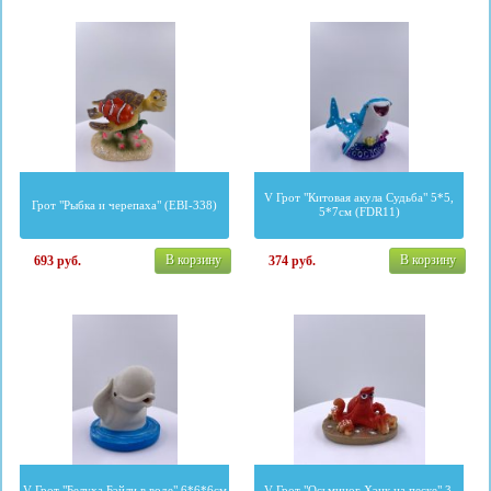
V Грот "Китовая акула Судьба" 5*5,
Грот "Рыбка и черепаха" (EBI-338)
5*7см (FDR11)
В корзину
В корзину
693
руб.
374
руб.
V Грот "Белуха Бэйли в воде" 6*6*6см
V Грот "Осьминог Хэнк на песке" 3,