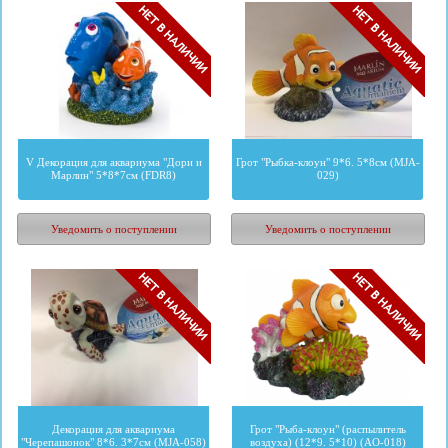
V Декорация для аквариума "Дори и
Грот "Рыбка-клоун" 9*6. 5*8см (MJA-
Марлин" 5*8*7см (FDR8)
029)
478
руб.
562
руб.
Уведомить о поступлении
Уведомить о поступлении
Декорация для аквариума
Грот "Рыба-клоун" (распылитель
"Черепашонок" 8*6. 3*7см (MJA-058)
воздуха) (12*9. 5*10) (AO-018)