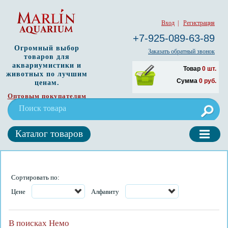
Вход
|
Регистрация
+7-925-089-63-89
Огромный выбор
Заказать обратный звонок
товаров для
аквариумистики и
Товар
0
шт.
животных по лучшим
Сумма
0
руб.
ценам.
Оптовым покупателям
Каталог товаров
Сортировать по:
Цене
Алфавиту
В поисках Немо