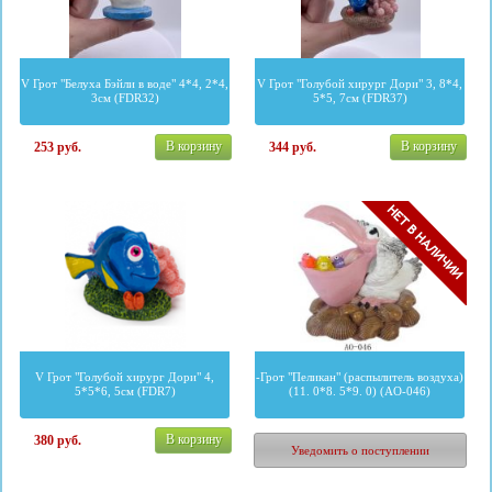
V Грот "Белуха Бэйли в воде" 4*4, 2*4,
V Грот "Голубой хирург Дори" 3, 8*4,
3см (FDR32)
5*5, 7см (FDR37)
В корзину
В корзину
253
руб.
344
руб.
V Грот "Голубой хирург Дори" 4,
-Грот "Пеликан" (распылитель воздуха)
5*5*6, 5см (FDR7)
(11. 0*8. 5*9. 0) (AO-046)
В корзину
380
руб.
763
руб.
Уведомить о поступлении