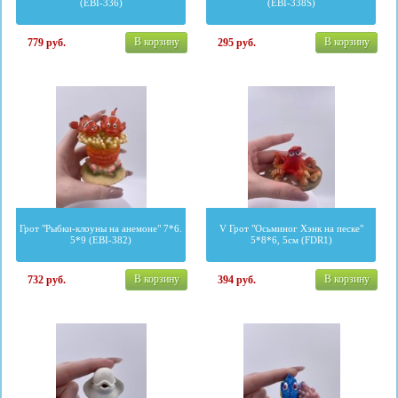
(EBI-336)
(EBI-338S)
В корзину
В корзину
779
руб.
295
руб.
Грот "Рыбки-клоуны на анемоне" 7*6.
V Грот "Осьминог Хэнк на песке"
5*9 (EBI-382)
5*8*6, 5см (FDR1)
В корзину
В корзину
732
руб.
394
руб.