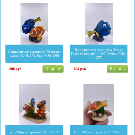
Декорация для аквариума "Рыбка
Декорация для аквариума "Морские
Голубой хирург" 9. 3*7. 3*9см (MJA-
рыбки" 10*9. 5*9. 8см (MJA-056)
057)
В корзину
В корзину
888
руб.
624
руб.
Грот "Морские рыбки" 10. 5*5. 5*7
Грот "Рыбка и черепаха" 5*5*4, 5