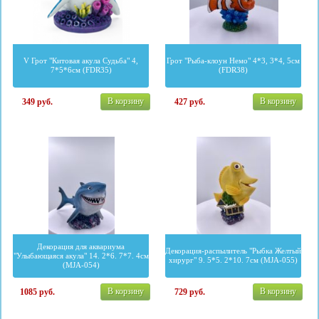
V Грот "Китовая акула Судьба" 4,
Грот "Рыба-клоун Немо" 4*3, 3*4, 5см
7*5*6см (FDR35)
(FDR38)
В корзину
В корзину
349
руб.
427
руб.
Декорация для аквариума
Декорация-распылитель "Рыбка Желтый
"Улыбающаяся акула" 14. 2*6. 7*7. 4см
хирург" 9. 5*5. 2*10. 7см (MJA-055)
(MJA-054)
В корзину
В корзину
1085
руб.
729
руб.