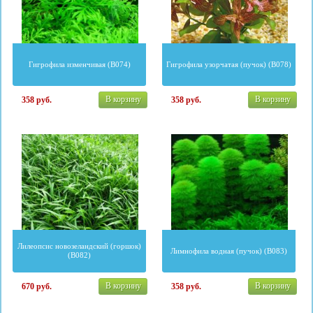
Гигрофила изменчивая (B074)
Гигрофила узорчатая (пучок) (B078)
В корзину
В корзину
358
руб.
358
руб.
Лилеопсис новозеландский (горшок)
Лимнофила водная (пучок) (B083)
(B082)
В корзину
В корзину
670
руб.
358
руб.