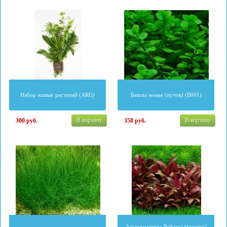
Набор живых растений (ARG)
Бакопа монье (пучок) (B001)
В корзину
В корзину
300
руб.
358
руб.
Альтернантера Рейнека (горшок)