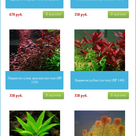
В корзину
В корзину
670
руб.
358
руб.
Людвигия супер красная (пучок) (BP
Людвигия рубин (пучок) (BP 146)
110)
В корзину
В корзину
358
руб.
358
руб.