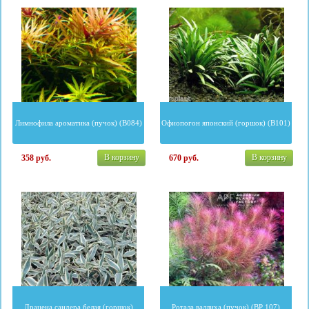
Лимнофила ароматика (пучок) (B084)
Офиопогон японский (горшок) (B101)
В корзину
В корзину
358
руб.
670
руб.
Драцена сандера белая (горшок)
Ротала валлиха (пучок) (BP 107)