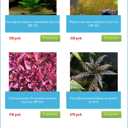
Гигрофила стрикта (лимонник) (пучок)
Перистолистник скабратум (пучок)
(BP 28)
(BP 46)
В корзину
В корзину
358
руб.
358
руб.
Альтернантера бетзикиана красная
Гигрофила пиннатифида на коряге
(пучок) (BP 84)
(L104)
В корзину
В корзину
358
руб.
670
руб.