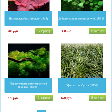
Нимфея клубень (штука) (U015)
Лобелия кардинальская (пучок) (U086)
В корзину
В корзину
200
руб.
358
руб.
Перистолистник матогросский
Офиопогон ябуран (U152)
(горшок) (U095)
В корзину
В корзину
670
руб.
670
руб.