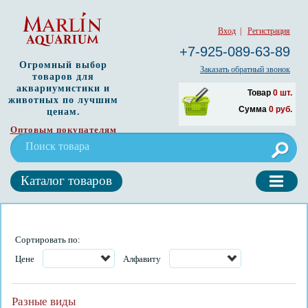
Вход
|
Регистрация
+7-925-089-63-89
Огромный выбор
Заказать обратный звонок
товаров для
аквариумистики и
Товар
0
шт.
животных по лучшим
Сумма
0
руб.
ценам.
Оптовым покупателям
Каталог товаров
Сортировать по:
Цене
Алфавиту
Разные виды