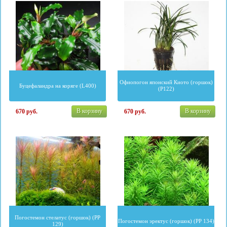
Офиопогон японский Киото (горшок)
Буцефаландра на коряге (L400)
(P122)
В корзину
В корзину
670
руб.
670
руб.
Погостемон стелатус (горшок) (PP
Погостемон эректус (горшок) (PP 134)
129)