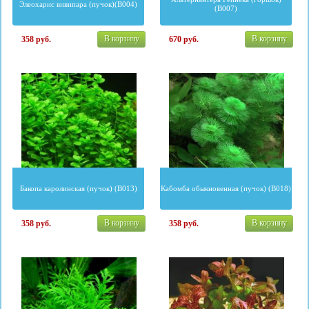
Элеохарис вивипара (пучок)(B004)
(B007)
В корзину
В корзину
358
руб.
670
руб.
Бакопа каролинская (пучок) (B013)
Кабомба обыкновенная (пучок) (B018)
В корзину
В корзину
358
руб.
358
руб.