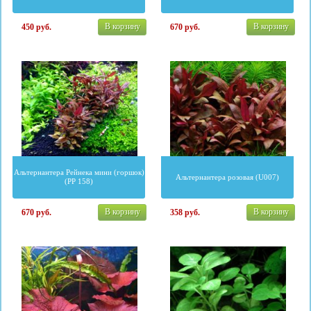
В корзину
В корзину
450
руб.
670
руб.
Альтернантера Рейнека мини (горшок)
Альтернантера розовая (U007)
(PP 158)
В корзину
В корзину
670
руб.
358
руб.