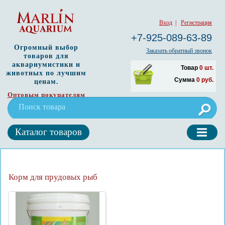
Вход
|
Регистрация
+7-925-089-63-89
Огромный выбор
Заказать обратный звонок
товаров для
аквариумистики и
Товар
0
шт.
животных по лучшим
Сумма
0
руб.
ценам.
Оптовым покупателям
Каталог товаров
Корм для прудовых рыб