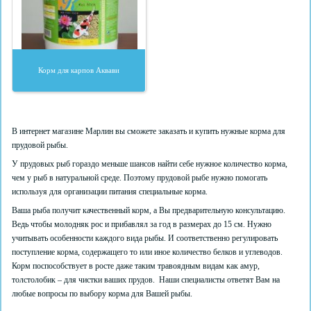
Корм для карпов Аквави
В интернет магазине Марлин вы сможете заказать и купить нужные корма для
прудовой рыбы.
У прудовых рыб гораздо меньше шансов найти себе нужное количество корма,
чем у рыб в натуральной среде. Поэтому прудовой рыбе нужно помогать
используя для организации питания специальные корма.
Ваша рыба получит качественный корм, а Вы предварительную консультацию.
Ведь чтобы молодняк рос и прибавлял за год в размерах до 15 см. Нужно
учитывать особенности каждого вида рыбы. И соответственно регулировать
поступление корма, содержащего то или иное количество белков и углеводов.
Корм поспособствует в росте даже таким травоядным видам как амур,
толстолобик – для чистки ваших прудов. Наши специалисты ответят Вам на
любые вопросы по выбору корма для Вашей рыбы.