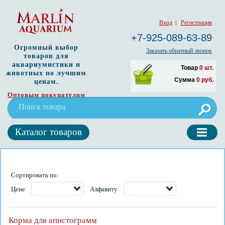
Вход
|
Регистрация
+7-925-089-63-89
Огромный выбор
Заказать обратный звонок
товаров для
аквариумистики и
Товар
0
шт.
животных по лучшим
Сумма
0
руб.
ценам.
Оптовым покупателям
Каталог товаров
Сортировать по:
Цене
Алфавиту
Корма для апистограмм