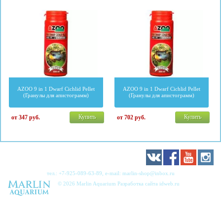
AZOO 9 in 1 Dwarf Cichlid Pellet
AZOO 9 in 1 Dwarf Cichlid Pellet
(Гранулы для апистограмм)
(Гранулы для апистограмм)
Купить
Купить
от 347
руб.
от 702
руб.
тел.:
+7-925-089-63-89
, e-mail:
marlin-shop@inbox.ru
© 2026 Marlin Aquarium Разработка сайта
idweb.ru