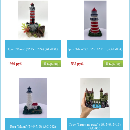
Грот "Маяк" (9*15. 5*24) (AC-031)
Грот "Маяк" (7. 3*5. 8*11. 5) (AC-034)
В корзину
В корзину
1969
руб.
532
руб.
Грот "Замок на реке" (16. 5*6. 5*13)
Грот "Маяк" (5*4*7, 5) (AC-042)
(AC-050)