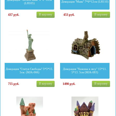
Декорация "Маяк" 7*6*12см (LH110)
(LH105)
В корзину
В корзину
437
руб.
453
руб.
Декорация "Статуя Свободы" 5*5*15.
Декорация "Хижина в лесу" 15*11.
5см. (MJA-066)
5*13. 5см (MJA-083)
В корзину
В корзину
755
руб.
1490
руб.