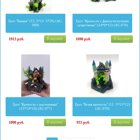
Грот "Башни" (13. 5*13. 5*29) (AC-
Грот "Крепость с фантастическими
069)
существами" (24*9*15) (AC-070)
В корзину
В корзину
1913
руб.
1690
руб.
Грот "Крепость с растениями"
Грот "Белая крепость" (11. 5*11*12)
(15*14*16) (AC-077)
(AC-078)
В корзину
В корзину
1090
руб.
933
руб.