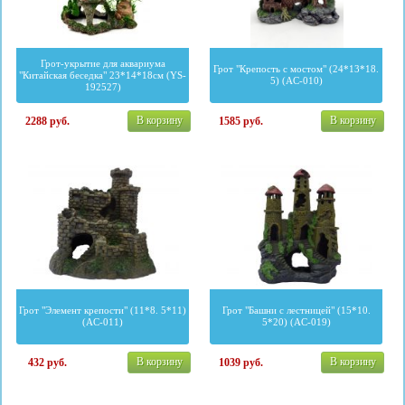
Грот-укрытие для аквариума
Грот "Крепость с мостом" (24*13*18.
"Китайская беседка" 23*14*18см (YS-
5) (AC-010)
192527)
В корзину
В корзину
2288
руб.
1585
руб.
Грот "Элемент крепости" (11*8. 5*11)
Грот "Башни с лестницей" (15*10.
(AC-011)
5*20) (AC-019)
В корзину
В корзину
432
руб.
1039
руб.