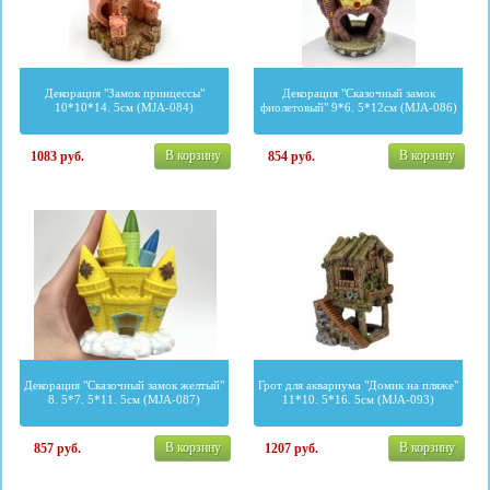
Декорация "Замок принцессы"
Декорация "Сказочный замок
10*10*14. 5см (MJA-084)
фиолетовый" 9*6. 5*12см (MJA-086)
В корзину
В корзину
1083
руб.
854
руб.
Декорация "Сказочный замок желтый"
Грот для аквариума "Домик на пляже"
8. 5*7. 5*11. 5см (MJA-087)
11*10. 5*16. 5см (MJA-093)
В корзину
В корзину
857
руб.
1207
руб.