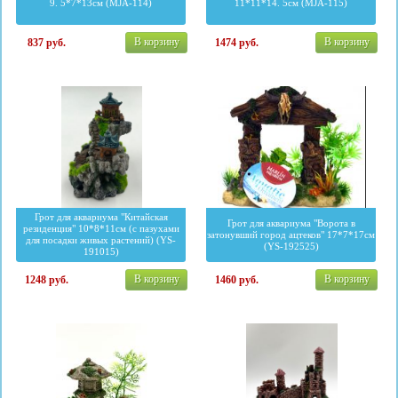
9. 5*7*13см (MJA-114)
11*11*14. 5см (MJA-115)
В корзину
В корзину
837
руб.
1474
руб.
Грот для аквариума "Китайская
Грот для аквариума "Ворота в
резиденция" 10*8*11см (с пазухами
затонувший город ацтеков" 17*7*17см
для посадки живых растений) (YS-
(YS-192525)
191015)
В корзину
В корзину
1248
руб.
1460
руб.