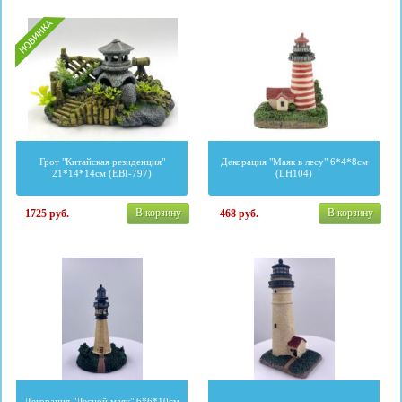
Грот "Китайская резиденция"
Декорация "Маяк в лесу" 6*4*8см
21*14*14см (EBI-797)
(LH104)
В корзину
В корзину
1725
руб.
468
руб.
Декорация "Лесной маяк" 6*6*10см