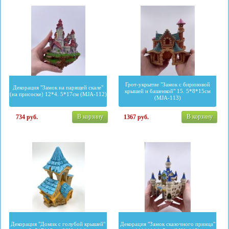
Грот-укрытие "Замок с бирюзовой
Декорация "Замок на парящей скале"
крышей и башенкой" 15. 5*8*15см
(на присоске) 12*4. 5*17см (MJA-112)
(MJA-113)
В корзину
В корзину
734
руб.
1367
руб.
Декорация "Домик с голубой крышей"
Декорация "Замок сказочного принца"