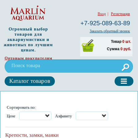
Вход
|
Регистрация
+7-925-089-63-89
Огромный выбор
Заказать обратный звонок
товаров для
аквариумистики и
Товар
0
шт.
животных по лучшим
Сумма
0
руб.
ценам.
Оптовым покупателям
Каталог товаров
Сортировать по:
Цене
Алфавиту
Крепости, замки, маяки