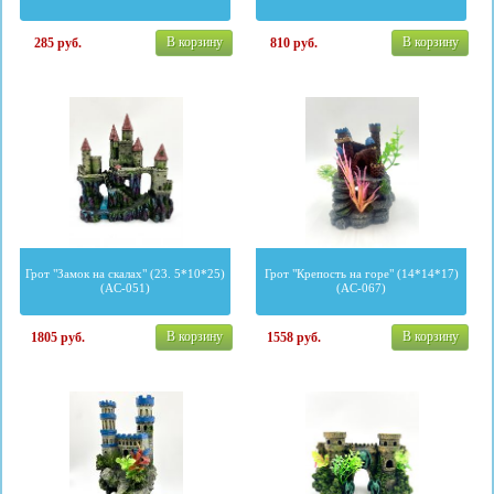
В корзину
В корзину
285
руб.
810
руб.
Грот "Замок на скалах" (23. 5*10*25)
Грот "Крепость на горе" (14*14*17)
(AC-051)
(AC-067)
В корзину
В корзину
1805
руб.
1558
руб.