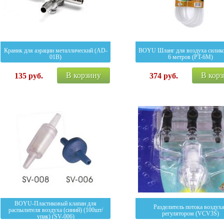
Краник для аэрации металлический (AD-
BOYU Шланг для воздуха силик
01B)
6 метров (PT-6M)
В корзину
В кор
135
руб.
374
руб.
BOYU-Пластиковый клапан для
Разделитель потока воздуха
распылителя воздуха (синий) (100шт/
регулятором (VCV3S)
упак) (SV-006)