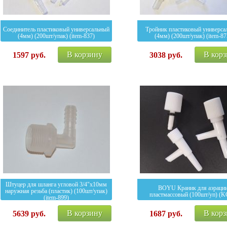
Соединитель пластиковый универсальный
Тройник пластиковый универса
(4мм) (200шт/упак) (item-837)
(4мм) (200шт/упак) (item-87
В корзину
В кор
1597
руб.
3038
руб.
Штуцер для шланга угловой 3/4"х10мм
BOYU Краник для аэраци
наружная резьба (пластик) (100шт/упак)
пластмассовый (100шт/уп) (K
(item-899)
В корзину
В кор
5639
руб.
1687
руб.