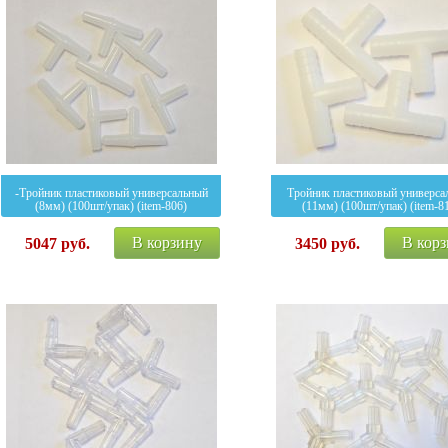
-Тройник пластиковый универсальный
Тройник пластиковый универса
(8мм) (100шт/упак) (item-806)
(11мм) (100шт/упак) (item-8
В корзину
В кор
5047
руб.
3450
руб.