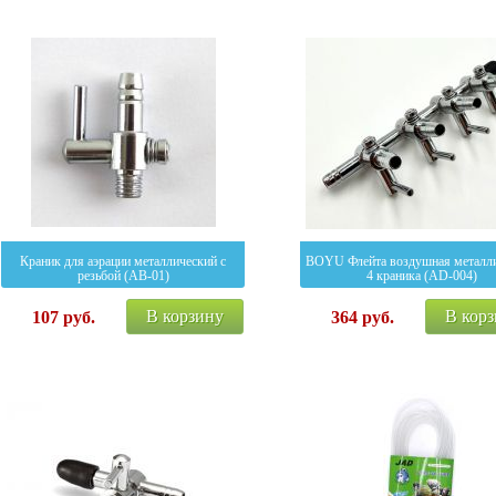
Краник для аэрации металлический с
BOYU Флейта воздушная металли
резьбой (AB-01)
4 краника (AD-004)
В корзину
В кор
107
руб.
364
руб.