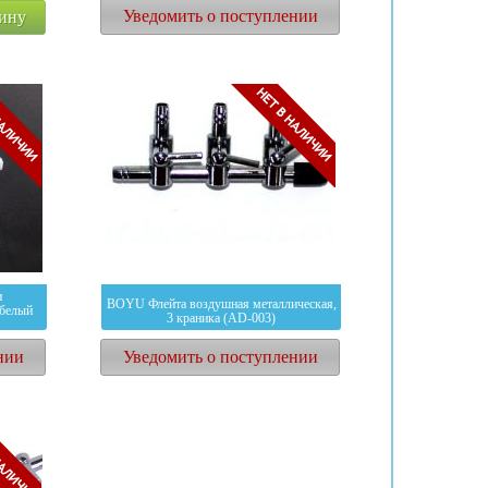
Уведомить о поступлении
зину
585
руб.
и
BOYU Флейта воздушная металлическая,
-белый
3 краника (AD-003)
нии
Уведомить о поступлении
304
руб.