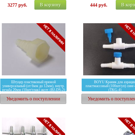
В корзину
В кор
3277
руб.
444
руб.
Штуцер пластиковый прямой
BOYU Краник для аэраци
универсальный (от 6мм до 12мм), внутр.
пластмассовый (100шт/уп) сине
резьба 20мм (10шт/упак) желт. (BJ-DS-2)
(TKG-4)
Уведомить о поступлении
Уведомить о поступле
390
руб.
1687
руб.