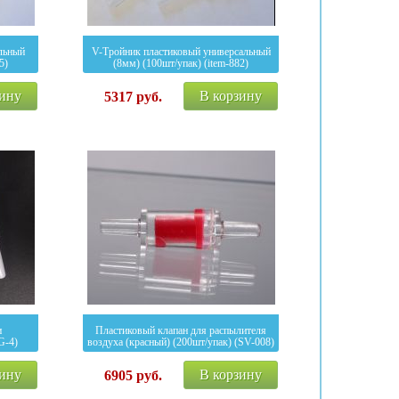
льный
V-Тройник пластиковый универсальный
5)
(8мм) (100шт/упак) (item-882)
зину
В корзину
5317
руб.
и
Пластиковый клапан для распылителя
G-4)
воздуха (красный) (200шт/упак) (SV-008)
зину
В корзину
6905
руб.