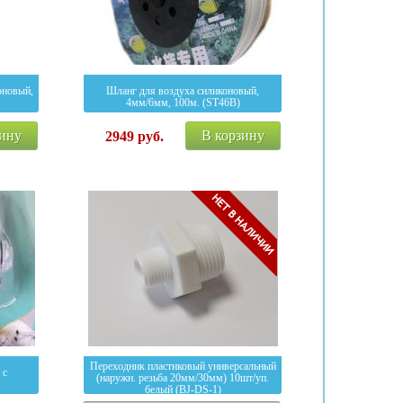
оновый,
Шланг для воздуха силиконовый,
4мм/6мм, 100м. (ST46B)
зину
В корзину
2949
руб.
Переходник пластиковый универсальный
 с
(наружн. резьба 20мм/30мм) 10шт/уп.
белый (BJ-DS-1)