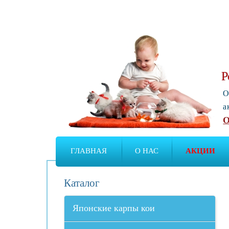
Р
О
а
О
ГЛАВНАЯ
О НАС
АКЦИИ
Каталог
Японские карпы кои