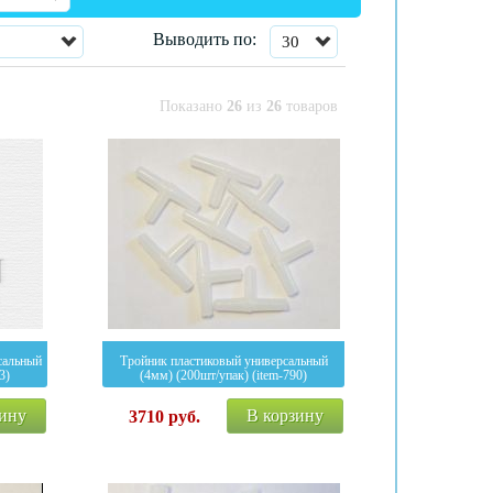
Выводить по:
30
Показано
26
из
26
товаров
сальный
Тройник пластиковый универсальный
3)
(4мм) (200шт/упак) (item-790)
зину
В корзину
3710
руб.