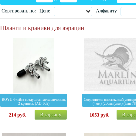
Сортировать по:
Цене
Алфавиту
Шланги и краники для аэрации
BOYU Флейта воздушная металлическая,
Соединитель пластиковый универ
2 краника. (AD-002)
(4мм) (200шт/упак) (item-78
В корзину
В кор
214
руб.
1053
руб.