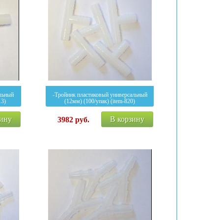
льный
-Тройник пластиковый универсальный
13)
(12мм) (100/упак) (item-820)
зину
В корзину
3982
руб.