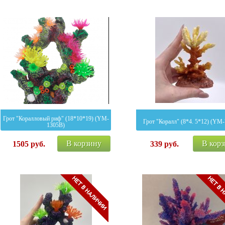
Грот "Коралловый риф" (18*10*19) (YM-
Грот "Коралл" (8*4. 5*12) (YM
1305B)
В корзину
В кор
1505
руб.
339
руб.