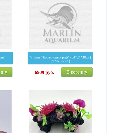
ция"
V Грот "Коралловый риф" (34*24*30см)
(YM-1227A)
зину
В корзину
6909
руб.