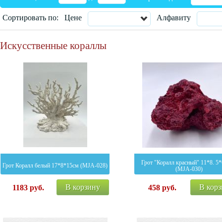
Сортировать по:
Цене
Алфавиту
Искусственные кораллы
Грот "Коралл красный" 11*8. 5*
Грот Коралл белый 17*8*15см (MJA-028)
(MJA-030)
В корзину
В кор
1183
руб.
458
руб.