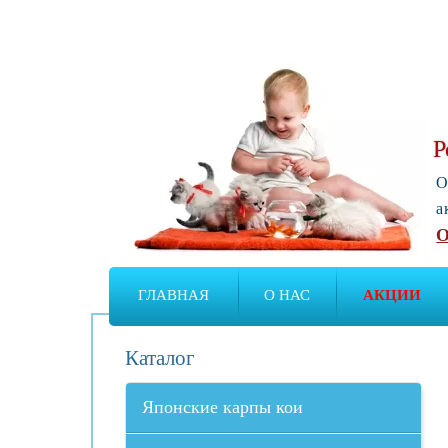
Р
О
а
О
ГЛАВНАЯ
О НАС
АКЦИИ
Каталог
Японские карпы кои