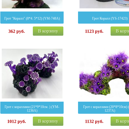
Грот "Коралл" (8*4. 5*12) (YM-748A)
Грот Коралл (YS-17423)
В корзину
В кор
362
руб.
1123
руб.
Грот с кораллами (21*9*10см. ) (YM-
Грот с кораллами (20*8*10см)
1236A)
1237A)
В корзину
В кор
1012
руб.
1132
руб.