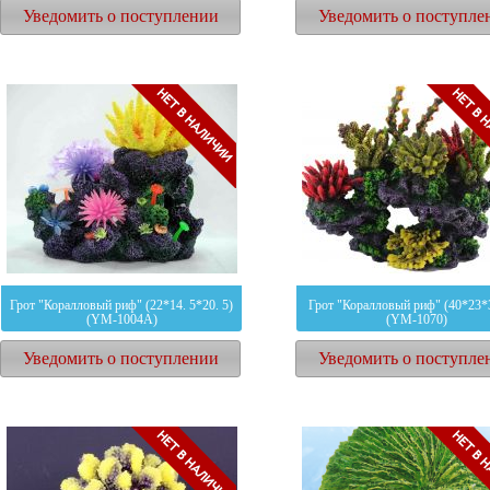
Уведомить о поступлении
Уведомить о поступле
1398
руб.
1234
руб.
Грот "Коралловый риф" (22*14. 5*20. 5)
Грот "Коралловый риф" (40*23*3
(YM-1004A)
(YM-1070)
Уведомить о поступлении
Уведомить о поступле
3450
руб.
12518
руб.