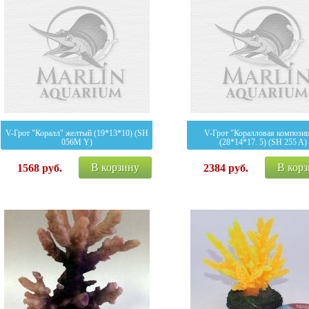
V-Грот "Коралл" желтый (19*13*10) (SH
V-Грот "Коралловая компози
056M Y)
(28*14*17. 5) (SH 255 A)
В корзину
В кор
1568
руб.
2384
руб.