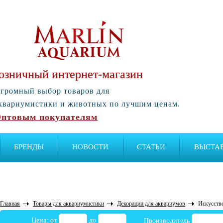
озничный интернет-магазин
громный выбор товаров для
квариумистики и животных по лучшим ценам.
птовым покупателям
БРЕНДЫ
НОВОСТИ
СТАТЬИ
ВЫСТА
Главная
Товары для аквариумистики
Декорации для аквариумов
Искусств
Цена: от
до
Производитель