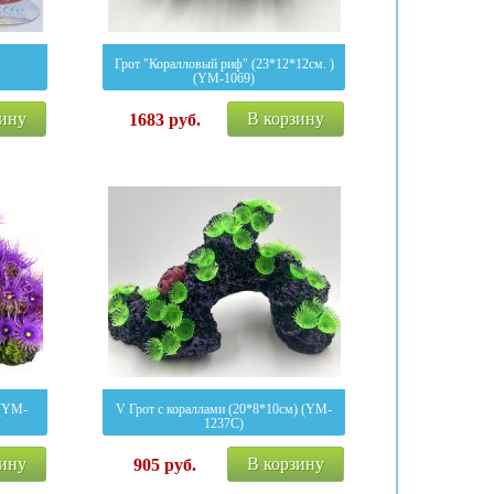
Грот "Коралловый риф" (23*12*12см. )
(YM-1069)
зину
В корзину
1683
руб.
 (YM-
V Грот с кораллами (20*8*10см) (YM-
1237C)
зину
В корзину
905
руб.