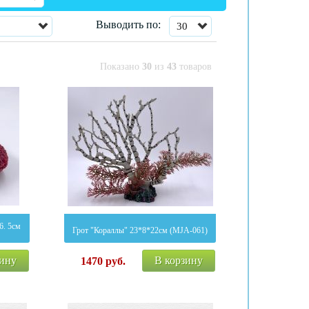
Выводить по:
30
Показано
30
из
43
товаров
6. 5см
Грот "Кораллы" 23*8*22см (MJA-061)
зину
В корзину
1470
руб.