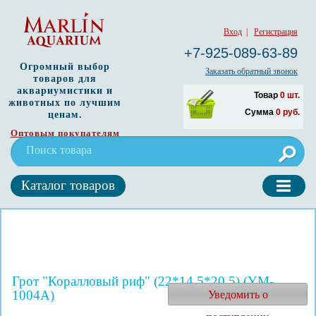
Вход
|
Регистрация
+7-925-089-63-89
Огромный выбор
Заказать обратный звонок
товаров для
аквариумистики и
Товар
0
шт.
животных по лучшим
Сумма
0
руб.
ценам.
Оптовым покупателям
Каталог товаров
Грот "Коралловый риф" (22*14.5*20.5) (YM-
1004A)
Уведомить о