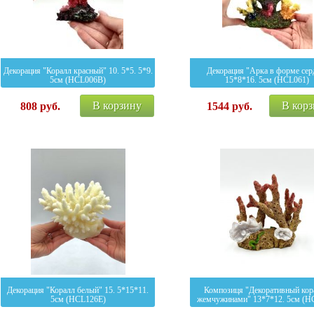
Декорация "Коралл красный" 10. 5*5. 5*9.
Декорация "Арка в форме сер
5см (HCL006B)
15*8*16. 5см (HCL061)
В корзину
В кор
808
руб.
1544
руб.
Декорация "Коралл белый" 15. 5*15*11.
Композиця "Декоративный кор
5см (HCL126E)
жемчужинами" 13*7*12. 5см (H