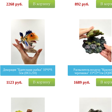
В корзину
В кор
2268
руб.
892
руб.
Декорация "Бдительная рыбка" 10*6*9.
Распылитель воздуха "Красно
5см (HCL210)
черепашка" 15*13*7см (JQ00
В корзину
В кор
1123
руб.
1689
руб.