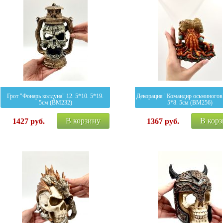
Грот "Фонарь колдуна" 12. 5*10. 5*19.
Декорация "Командир осьминогов
5см (BM232)
5*8. 5см (BM256)
В корзину
В кор
1427
руб.
1367
руб.