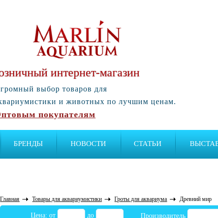
озничный интернет-магазин
громный выбор товаров для
квариумистики и животных по лучшим ценам.
птовым покупателям
БРЕНДЫ
НОВОСТИ
СТАТЬИ
ВЫСТА
Главная
Товары для аквариумистики
Гроты для аквариума
Древний мир
Цена: от
до
Производитель