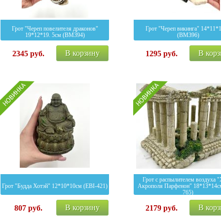
Грот "Череп повелителя драконов"
Грот "Череп викинга" 14*11*
19*12*19. 5см (BM394)
(BM396)
В корзину
В кор
2345
руб.
1295
руб.
Грот с распылителем воздуха 
Грот "Будда Хотэй" 12*10*10см (EBI-421)
Акрополя Парфенон" 18*13*14с
765)
В корзину
В кор
807
руб.
2179
руб.