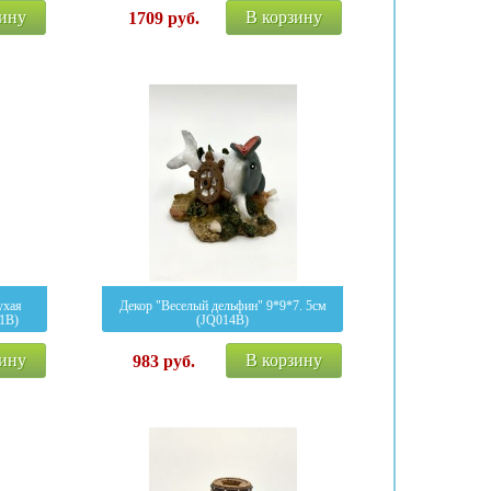
зину
В корзину
1709
руб.
ухая
Декор "Веселый дельфин" 9*9*7. 5см
1B)
(JQ014B)
зину
В корзину
983
руб.