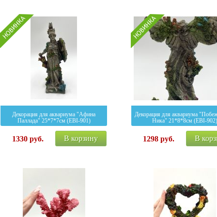
Декорация для аквариума "Афина
Декорация для аквариума "Побе
Паллада" 25*7*7см (EBI-901)
Ника" 21*8*8см (EBI-902
В корзину
В кор
1330
руб.
1298
руб.