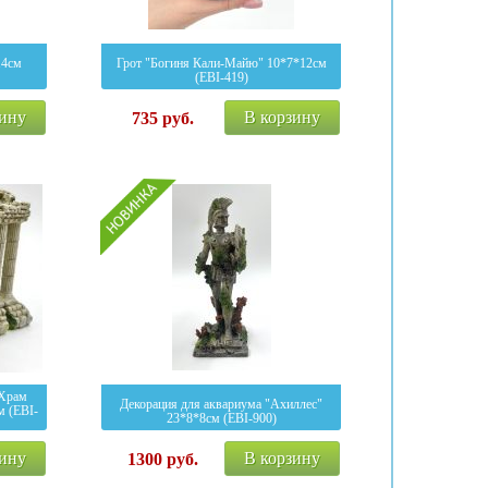
14см
Грот "Богиня Кали-Майю" 10*7*12см
(EBI-419)
зину
В корзину
735
руб.
"Храм
Декорация для аквариума "Ахиллес"
м (EBI-
23*8*8см (EBI-900)
зину
В корзину
1300
руб.