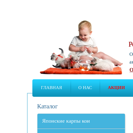
Р
О
а
О
ГЛАВНАЯ
О НАС
АКЦИИ
Каталог
Японские карпы кои