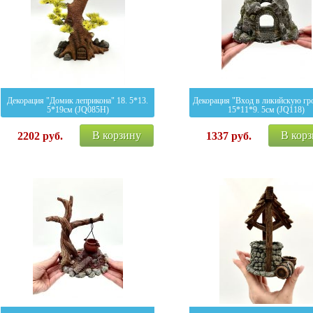
Декорация "Домик леприкона" 18. 5*13.
Декорация "Вход в ликийскую гр
5*19см (JQ085H)
15*11*9. 5см (JQ118)
В корзину
В кор
2202
руб.
1337
руб.