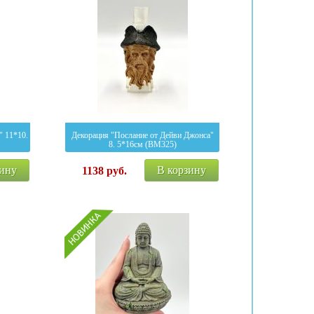
" 11*10.
Декорация "Послание от Дейви Джонса"
8. 5*16см (BM325)
зину
В корзину
1138
руб.