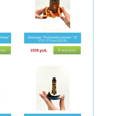
обницу"
Декорация "Развесёлый осьминог" 18.
5*13. 5*12см (JQ126)
зину
В корзину
1939
руб.