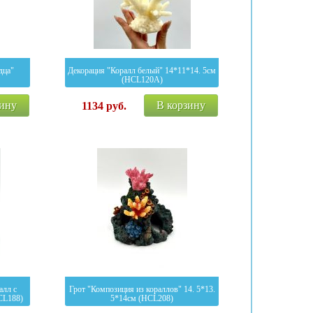
дца"
Декорация "Коралл белый" 14*11*14. 5см
(HCL120A)
зину
В корзину
1134
руб.
алл с
Грот "Композиция из кораллов" 14. 5*13.
CL188)
5*14см (HCL208)