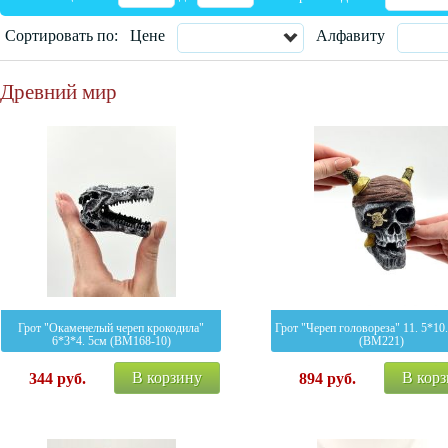
Сортировать по:
Цене
Алфавиту
Древний мир
Грот "Окаменелый череп крокодила"
Грот "Череп головореза" 11. 5*10
6*3*4. 5см (BM168-10)
(BM221)
В корзину
В кор
344
руб.
894
руб.