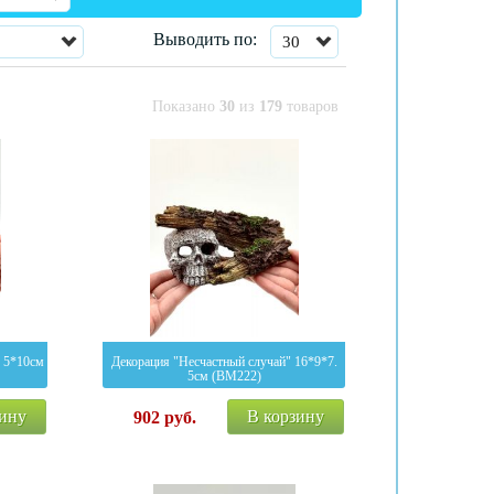
Выводить по:
30
Показано
30
из
179
товаров
. 5*10см
Декорация "Несчастный случай" 16*9*7.
5см (BM222)
зину
В корзину
902
руб.