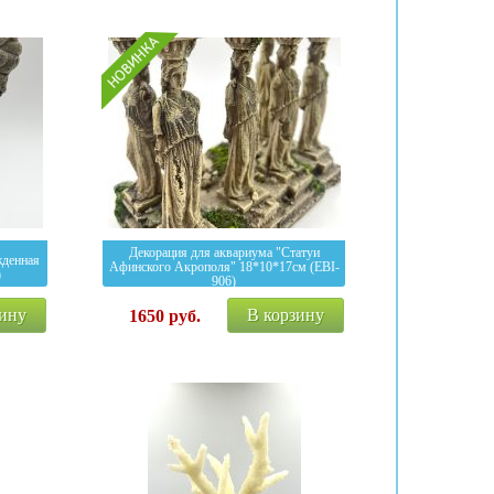
Декорация для аквариума "Статуи
жденная
Афинского Акрополя" 18*10*17см (EBI-
)
906)
зину
В корзину
1650
руб.