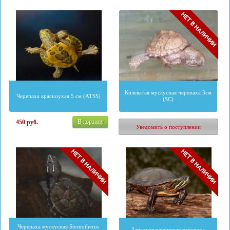
Килеватая мускусная черепаха 3см
Черепаха красноухая 5 см (ATSS)
(SC)
В корзину
450
руб.
4830
руб.
Уведомить о поступлении
Черепаха мускусная Sternotherus
Западная расписная черепаха