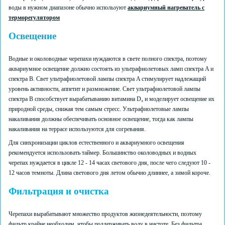
воды в нужном диапазоне обычно используют
аквариумный нагреватель с
терморегулятором
Освещение
Водные и околоводные черепахи нуждаются в свете полного спектра, поэтому
аквариумное освещение должно состоять из ультрафиолетовых ламп спектра A и
спектра B. Свет ультрафиолетовой лампы спектра A стимулирует надлежащий
уровень активности, аппетит и размножение. Свет ультрафиолетовой лампы
спектра B способствует вырабатыванию витамина D₃ и моделирует освещение их
природной среды, снижая тем самым стресс. Ультрафиолетовые лампы
накаливания должны обеспечивать основное освещение, тогда как лампы
накаливания на террасе используются для согревания.
Для синхронизации циклов естественного и аквариумного освещения
рекомендуется использовать таймер. Большинство околоводных и водных
черепах нуждается в цикле 12 - 14 часах светового дня, после чего следуют 10 -
12 часов темноты. Длина светового дня летом обычно длиннее, а зимой короче.
Фильтрация и очистка
Черепахи вырабатывают множество продуктов жизнедеятельности, поэтому
фильтр
крайне необходим, чтобы поддерживать воду в чистоте. Без фильтра