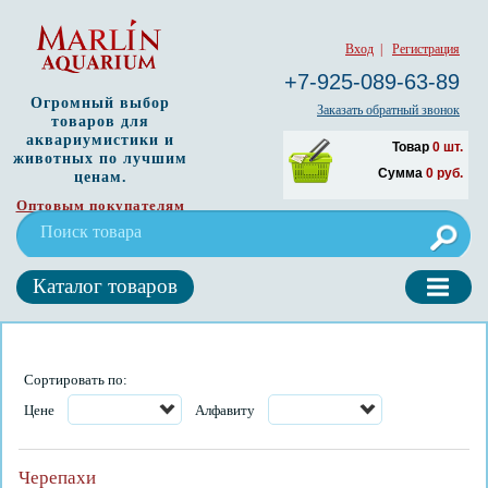
Вход
|
Регистрация
+7-925-089-63-89
Огромный выбор
Заказать обратный звонок
товаров для
аквариумистики и
Товар
0
шт.
животных по лучшим
Сумма
0
руб.
ценам.
Оптовым покупателям
Каталог товаров
Сортировать по:
Цене
Алфавиту
Черепахи