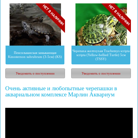
Черепаха желтоухая Trachemys scripta
Пенсильванская замыкающая
scripta (Yellow-bellied Turtle) 5см
Kinosternon subrubrum (3-5см) (KS)
(TSSY)
4876
руб.
575
руб.
Уведомить о поступлении
Уведомить о поступлении
Очень активные и любопытные черепашки в
аквариальном комплексе Марлин Аквариум