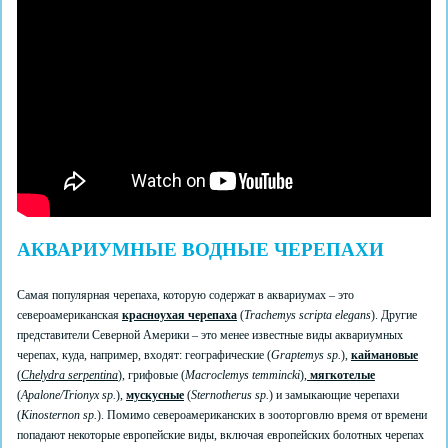
АКВАРИУМНЫЕ ВОДНЫЕ ЧЕРЕПАХИ
Самая популярная черепаха, которую содержат в аквариумах – это
североамериканская
красноухая черепаха
(
Trachemys scripta elegans
). Другие
представители Северной Америки – это менее известные виды аквариумных
черепах, куда, например, входят: географические (
Graptemys sp.
),
каймановые
(
Chelydra serpentina
),
грифовые (
Macroclemys temmincki
),
мягкотелые
(
Apalone/Trionyx sp.
),
мускусные
(
Sternotherus sp.
) и замыкающие черепахи
(
Kinosternon sp.
). Помимо североамериканских в зооторговлю время от времени
попадают некоторые европейские виды, включая европейских болотных черепах