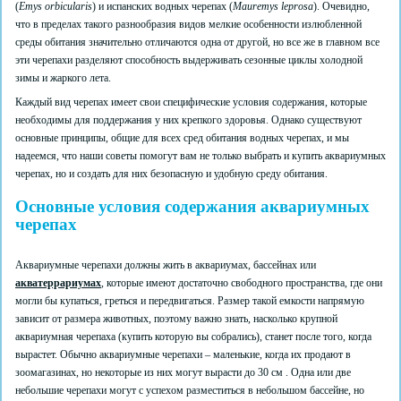
(
Emys orbicularis
) и испанских водных черепах (
Mauremys leprosa
). Очевидно,
что в пределах такого разнообразия видов мелкие особенности излюбленной
среды обитания значительно отличаются одна от другой, но все же в главном все
эти черепахи разделяют способность выдерживать сезонные циклы холодной
зимы и жаркого лета.
Каждый вид черепах имеет свои специфические условия содержания, которые
необходимы для поддержания у них крепкого здоровья. Однако существуют
основные принципы, общие для всех сред обитания водных черепах, и мы
надеемся, что наши советы помогут вам не только выбрать и купить аквариумных
черепах, но и создать для них безопасную и удобную среду обитания.
Основные условия содержания аквариумных
черепах
Аквариумные черепахи должны жить в аквариумах, бассейнах или
акватеррариумах
,
которые имеют достаточно свободного пространства, где они
могли бы купаться, греться и передвигаться. Размер такой емкости напрямую
зависит от размера животных, поэтому важно знать, насколько крупной
аквариумная черепаха (купить которую вы собрались), станет после того, когда
вырастет. Обычно аквариумные черепахи – маленькие, когда их продают в
зоомагазинах, но некоторые из них могут вырасти до 30 см . Одна или две
небольшие черепахи могут с успехом разместиться в небольшом бассейне, но