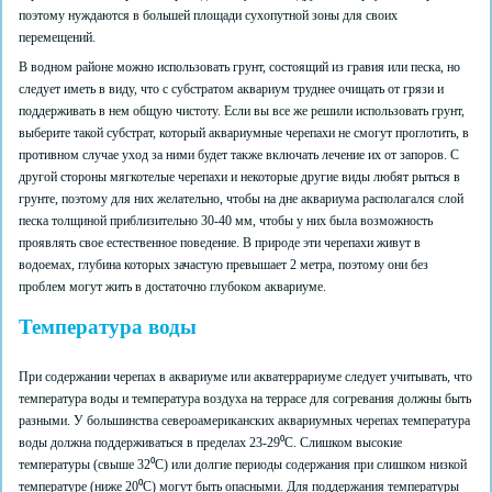
поэтому нуждаются в большей площади сухопутной зоны для своих
перемещений.
В водном районе можно использовать грунт, состоящий из гравия или песка, но
следует иметь в виду, что с субстратом аквариум труднее очищать от грязи и
поддерживать в нем общую чистоту. Если вы все же решили использовать грунт,
выберите такой субстрат, который аквариумные черепахи не смогут проглотить, в
противном случае уход за ними будет также включать лечение их от запоров. С
другой стороны мягкотелые черепахи и некоторые другие виды любят рыться в
грунте, поэтому для них желательно, чтобы на дне аквариума располагался слой
песка толщиной приблизительно 30-40 мм, чтобы у них была возможность
проявлять свое естественное поведение. В природе эти черепахи живут в
водоемах, глубина которых зачастую превышает 2 метра, поэтому они без
проблем могут жить в достаточно глубоком аквариуме.
Температура воды
При содержании черепах в аквариуме или акватеррариуме следует учитывать, что
температура воды и температура воздуха на террасе для согревания должны быть
разными. У большинства североамериканских аквариумных черепах температура
воды должна поддерживаться в пределах 23-29⁰С. Слишком высокие
температуры (свыше 32⁰C) или долгие периоды содержания при слишком низкой
температуре (ниже 20⁰C) могут быть опасными. Для поддержания температуры