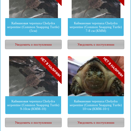
Каймановая черепаха Chelydra
Каймановая черепаха Chelydra
serpentine (Common Snapping Turtle)
serpentine (Common Snapping Turtle)
(5см)
7-8 см (KMМ)
1840
руб.
3450
руб.
Уведомить о поступлении
Уведомить о поступлении
Каймановая черепаха Chelydra
Каймановая черепаха Chelydra
serpentine (Common Snapping Turtle)
serpentine (Common Snapping Turtle)
9-10см (KMМ-10)
10+см (KMМ-10+)
4600
руб.
5750
руб.
Уведомить о поступлении
Уведомить о поступлении