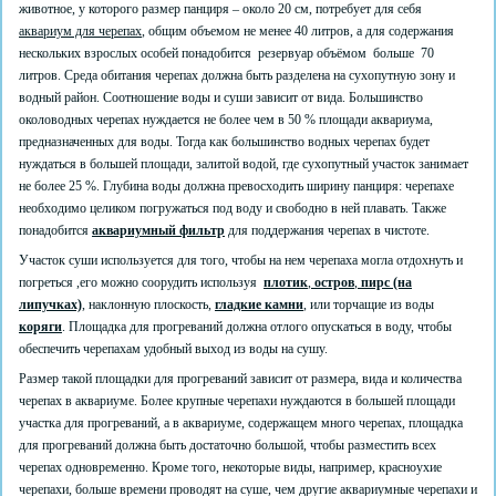
животное, у которого размер панциря – около 20 см, потребует для себя
аквариум для черепах
, общим объемом не менее 40 литров, а для содержания
нескольких взрослых особей понадобится резервуар объёмом больше 70
литров. Среда обитания черепах должна быть разделена на сухопутную зону и
водный район. Соотношение воды и суши зависит от вида. Большинство
околоводных черепах нуждается не более чем в 50 % площади аквариума,
предназначенных для воды. Тогда как большинство водных черепах будет
нуждаться в большей площади, залитой водой, где сухопутный участок занимает
не более 25 %. Глубина воды должна превосходить ширину панциря: черепахе
необходимо целиком погружаться под воду и свободно в ней плавать. Также
понадобится
аквариумный фильтр
для поддержания черепах в чистоте.
Участок суши используется для того, чтобы на нем черепаха могла отдохнуть и
погреться ,его можно соорудить используя
плотик
,
остров
,
пирс (на
липучках)
, наклонную плоскость,
гладкие камни
, или торчащие из воды
коряги
. Площадка для прогреваний должна отлого опускаться в воду, чтобы
обеспечить черепахам удобный выход из воды на сушу.
Размер такой площадки для прогреваний зависит от размера, вида и количества
черепах в аквариуме. Более крупные черепахи нуждаются в большей площади
участка для прогреваний, а в аквариуме, содержащем много черепах, площадка
для прогреваний должна быть достаточно большой, чтобы разместить всех
черепах одновременно. Кроме того, некоторые виды, например, красноухие
черепахи, больше времени проводят на суше, чем другие аквариумные черепахи и