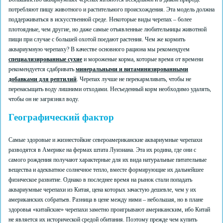
потребляют пищу животного и растительного происхождения. Эта модель должна
поддерживаться в искусственной среде. Некоторые виды черепах – более
плотоядные, чем другие, но даже самые отъявленные любительницы животной
пищи при случае с большей охотой поедают растения. Чем же кормить
аквариумную черепаху? В качестве основного рациона мы рекомендуем
специализированные сухие
и мороженые корма, которые время от времени
рекомендуется сдабривать
минеральными и витаминизированными
добавками для рептилий
. Черепах лучше не перекармливать, чтобы не
перенасыщать воду лишними отходами. Несъеденный корм необходимо удалять,
чтобы он не загрязнял воду.
Географический фактор
Самые здоровые и жизнестойкие североамериканские аквариумные черепахи
разводятся в Америке на фермах штата Луизиана. Эта их родина, где они с
самого рождения получают характерные для их вида натуральные питательные
вещества и адекватное солнечное тепло, вместе формирующие их дальнейшее
физическое развитие. Однако в последнее время на рынок стали попадать
аквариумные черепахи из Китая, цена которых зачастую дешевле, чем у их
американских собратьев. Разница в цене между ними – небольшая, но в плане
здоровья «китайские» черепахи заметно проигрывают американским, ибо Китай
не является их исторической средой обитания. Поэтому прежде чем купить