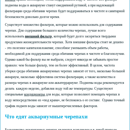
подмены воды в аквариуме станут ежедневной рутиной, а при надлежащей
фильтрации среда обитания черепах будет поддерживаться в чистоте и санитарной
безопасности довольно долгое время.
Существует множество фильтров, которые можно использовать для содержания
черепах. Для содержания большого количества черепах, лучше всего
использовать
внешний фильтр
, который будет долго засоряться твердыми
продуктами жизнедеятельности черепах. Хотя внешние фильтры стоят не дешево
- это полезное капиталовложение, способное уменьшить объем работы,
необходимой для поддержания среда обитания черепах в чистоте и благополучии.
Однако какой бы фильтр вы не выбрали, следует никогда не забывать простое
правило: чем больше фильтр, тем он более эффективный. В целом, частота
уборки среды обитания аквариумных черепах зависит от того, насколько большой
аквариум, насколько эффективна система фильтрации, а также количества и
размера черепах в аквариуме или акватеррариуме. Подмены воды рекомендуется
делать каждую неделю, добавляя воду той же температуры. Существуют
специальные
кондиционеры
для воды, которые позволяют помещать черепах в
воду непосредственно из «под крана», не беспокоясь о ее составе. Однако точный
график подмен воды зависит от вышеперечисленных факторов.
Что едят аквариумные черепахи
Большинство аквариумных черепах являются всеядными и в дикой природе