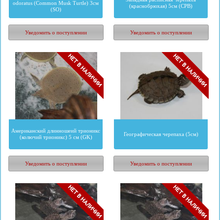
odoratus (Common Musk Turtle) 3см
(краснобрюхая) 5см (CPB)
(SO)
2070
руб.
2760
руб.
Уведомить о поступлении
Уведомить о поступлении
Американский длинношеий трионикс
Географическая черепаха (5см)
(колючий трионикс) 5 см (GK)
1463
руб.
874
руб.
Уведомить о поступлении
Уведомить о поступлении