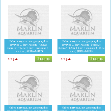
Набор натуральных декораций в
Набор натуральных декораций в
сеточке 0, 5кг (Камень "Чешуя
сеточке 0, 5кг (Камень "Розовые
дракона" ~12см 4-6шт + коряжка 8-
облака" ~12см 4-6шт + коряжка 8-15см
15см 2 шт) (DRA-1-017)
2 шт) (DRA-1-020)
В корзину
В корзину
372
руб.
372
руб.
Набор натуральных декораций в
Набор натуральных декораций в
сеточке 0, 5кг (Черно-белый камень
сеточке 0, 5кг (Волнообразный камень