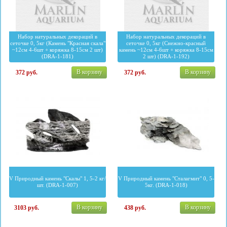
Набор натуральных декораций в
Набор натуральных декораций в
сеточке 0, 5кг (Камень "Красная скала"
сеточке 0, 5кг (Снежно-красный
~12см 4-6шт + коряжка 8-15см 2 шт)
камень ~12см 4-6шт + коряжка 8-15см
(DRA-1-181)
2 шт) (DRA-1-192)
В корзину
В корзину
372
руб.
372
руб.
V Природный камень "Скалы" 1, 5-2 кг/
V Природный камень "Сталагмит" 0, 5-
шт. (DRA-1-007)
5кг. (DRA-1-018)
В корзину
В корзину
3103
руб.
438
руб.