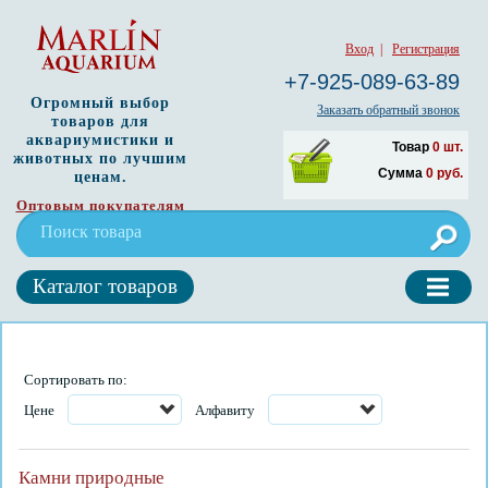
Вход
|
Регистрация
+7-925-089-63-89
Огромный выбор
Заказать обратный звонок
товаров для
аквариумистики и
Товар
0
шт.
животных по лучшим
Сумма
0
руб.
ценам.
Оптовым покупателям
Каталог товаров
Сортировать по:
Цене
Алфавиту
Камни природные