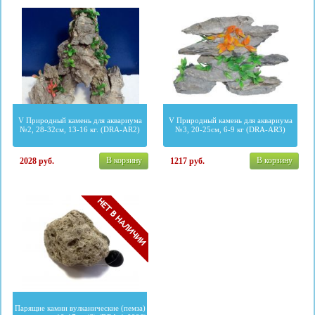
V Природный камень для аквариума
V Природный камень для аквариума
№2, 28-32см, 13-16 кг. (DRA-AR2)
№3, 20-25см, 6-9 кг (DRA-AR3)
В корзину
В корзину
2028
руб.
1217
руб.
Парящие камни вулканические (пемза)