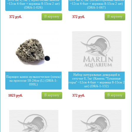
~12см 4-6шт + коряжка 8-15см 2 шт)
~12см 4-6шт + коряжка 8-15см 2 шт)
(DRA-1-026)
(DRA-1-067)
В корзину
В корзину
372
руб.
372
руб.
Набор натуральных декораций в
Парящие камни вулканические (пемза)
сеточке 0, 5кг (Камень "Туманные
на присоске 18-24см (L) (DRA-1-
горы" ~12см 4-6шт + коряжка 8-15см 2
099L)
шт) (DRA-1-132)
В корзину
В корзину
1023
руб.
372
руб.