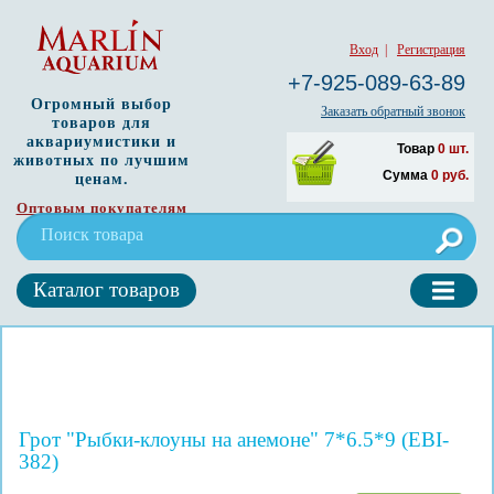
Вход
|
Регистрация
+7-925-089-63-89
Огромный выбор
Заказать обратный звонок
товаров для
аквариумистики и
Товар
0
шт.
животных по лучшим
Сумма
0
руб.
ценам.
Оптовым покупателям
Каталог товаров
Грот "Рыбки-клоуны на анемоне" 7*6.5*9 (EBI-
382)