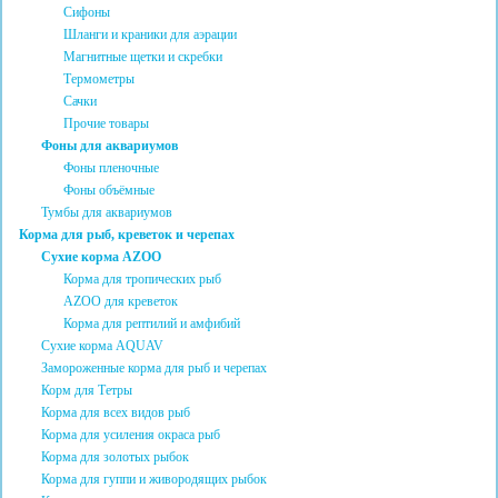
Сифоны
Шланги и краники для аэрации
Магнитные щетки и скребки
Термометры
Сачки
Прочие товары
Фоны для аквариумов
Фоны пленочные
Фоны объёмные
Тумбы для аквариумов
Корма для рыб, креветок и черепах
Сухие корма AZOO
Корма для тропических рыб
AZOO для креветок
Корма для рептилий и амфибий
Сухие корма AQUAV
Замороженные корма для рыб и черепах
Корм для Тетры
Корма для всех видов рыб
Корма для усиления окраса рыб
Корма для золотых рыбок
Корма для гуппи и живородящих рыбок