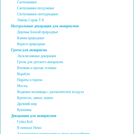
Светильники
Светильники погружные
Светильники светодиодные
Лампы Серия Т-8
Натуральные декорации для аквариумов
Деревья Бонсай природные
Камни природные
Коряги природные
Гроты для аквариума
Эксклюзивные декорации
Гроты для детского аквариума
Военная и прочая техника
Корабли
Пираты и черепа
Мосты
Водяные мельницы с распылителем воздуха
Крепости, замки, маяки
Древний мир
Кувшины
Декорации для аквариумов
Губка Боб
В поисках Немо
Аквариумные композиции в стиле акваскейпинг