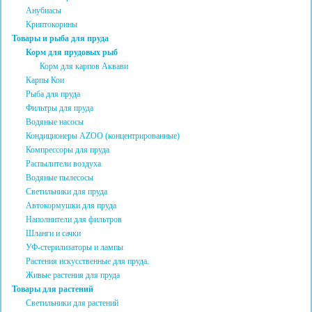
Анубиасы
Криптокорины
Товары и рыба для пруда
Корм для прудовых рыб
Корм для карпов Аквави
Карпы Кои
Рыба для пруда
Фильтры для пруда
Водяные насосы
Кондиционеры AZOO (концентрированные)
Компрессоры для пруда
Распылители воздуха
Водяные пылесосы
Светильники для пруда
Автокормушки для пруда
Наполнители для фильтров
Шланги и сачки
УФ-стерилизаторы и лампы
Растения искусственные для пруда.
Живые растения для пруда
Товары для растений
Светильники для растений