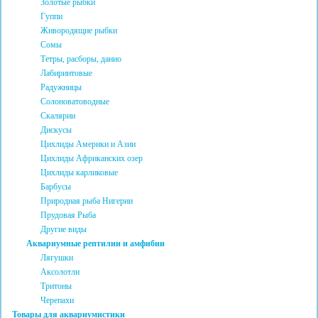
Золотые рыбки
Гуппи
Живородящие рыбки
Сомы
Тетры, расборы, данио
Лабиринтовые
Радужницы
Солоноватоводные
Скалярии
Дискусы
Цихлиды Америки и Азии
Цихлиды Африканских озер
Цихлиды карликовые
Барбусы
Природная рыба Нигерии
Прудовая Рыба
Другие виды
Аквариумные рептилии и амфибии
Лягушки
Аксолотли
Тритоны
Черепахи
Товары для аквариумистики