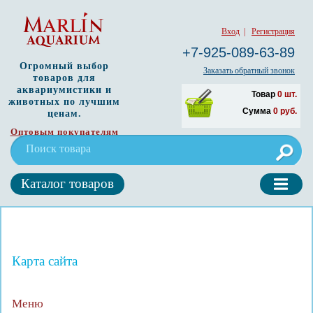
Вход
|
Регистрация
+7-925-089-63-89
Огромный выбор
Заказать обратный звонок
товаров для
аквариумистики и
Товар
0
шт.
животных по лучшим
Сумма
0
руб.
ценам.
Оптовым покупателям
Каталог товаров
Карта сайта
Меню