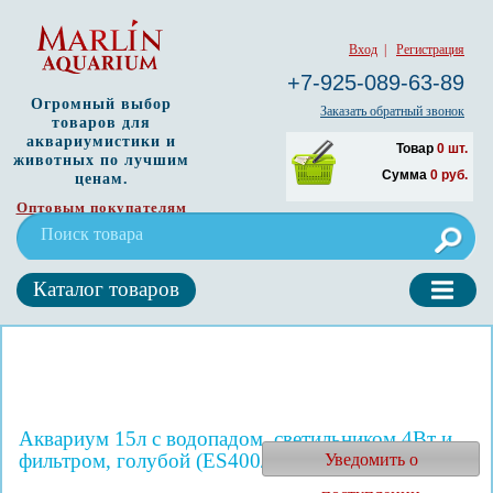
Вход
|
Регистрация
+7-925-089-63-89
Огромный выбор
Заказать обратный звонок
товаров для
аквариумистики и
Товар
0
шт.
животных по лучшим
Сумма
0
руб.
ценам.
Оптовым покупателям
Каталог товаров
Аквариум 15л с водопадом, светильником 4Вт и
фильтром, голубой (ES400/blue)
Уведомить о