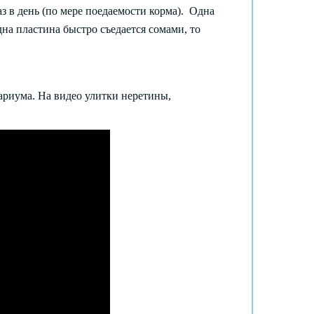
аз в день (по мере поедаемости корма). Одна
дна пластина быстро съедается сомами, то
ариума. На видео улитки неретины,