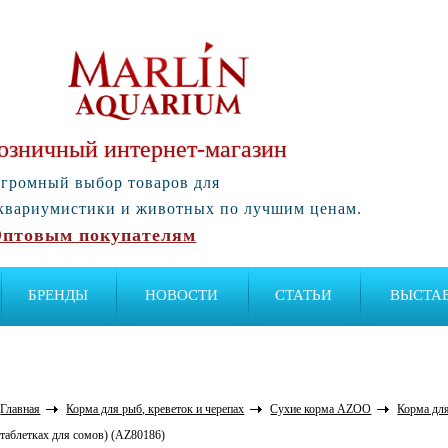
озничный интернет-магазин
громный выбор товаров для
квариумистики и животных по лучшим ценам.
птовым покупателям
БРЕНДЫ
НОВОСТИ
СТАТЬИ
ВЫСТА
Главная
Корма для рыб, креветок и черепах
Сухие корма AZOO
Корма дл
таблетках для сомов) (AZ80186)