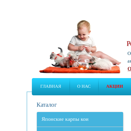
Р
О
а
О
ГЛАВНАЯ
О НАС
АКЦИИ
Каталог
Японские карпы кои