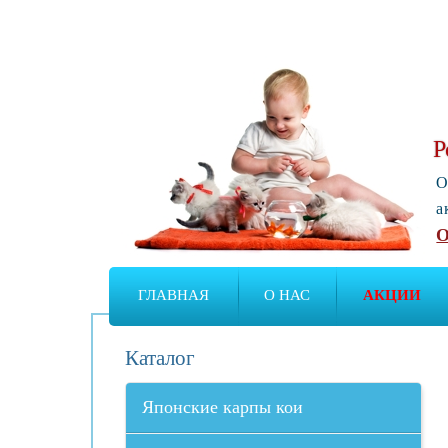
Р
О
а
О
ГЛАВНАЯ
О НАС
АКЦИИ
Каталог
Японские карпы кои