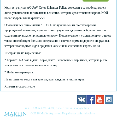
Корм в гранулах AQUAV Color Enhancer Pellets содержит все необходимые и
легко усваиваемые питательные вещества, которые делают ваших карпов КОИ
более здоровыми и красивыми.
Обогащенный витаминами A, D и Е, полученными из высокосортной
пророщенной пшеницы, корм не только улучшает здоровье рыб, но и помогает
сохранить их яркую природную окраску. Поддержанию и усилению яркого цвета
также способствует большое содержание в составе корма водоросли спирулины,
которая необходима и для придания жизненных сил вашим карпам КОИ.
Инструкция по кормлению:
* Кормить 1-3 раза в день. Корм давать небольшими порциями, которые рыбы
могут съесть в течение нескольких минут.
* Избегать перекорма.
Не загрязняет воду в аквариуме, если следовать инструкции.
Хранить в сухом месте.
тел.:
+7-925-089-63-89
, e-mail:
marlin-shop@inbox.ru
© 2026 Marlin Aquarium Разработка сайта
idweb.ru