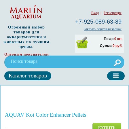
Вход
|
Регистрация
+7-925-089-63-89
Огромный выбор
Заказать обратный звонок
товаров для
аквариумистики и
Товар
0
шт.
животных по лучшим
Сумма
0
руб.
ценам.
Оптовым покупателям
Каталог товаров
AQUAV Koi Color Enhancer Pellets
КУПИТЬ