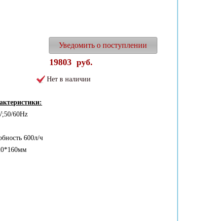
Уведомить о поступлении
19803
руб.
Нет в наличии
рактеристики:
V;50/60Hz
обность 600л/ч
20*160мм