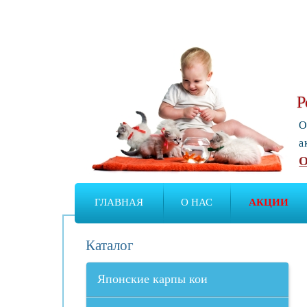
Р
О
а
О
ГЛАВНАЯ
О НАС
АКЦИИ
Каталог
Японские карпы кои