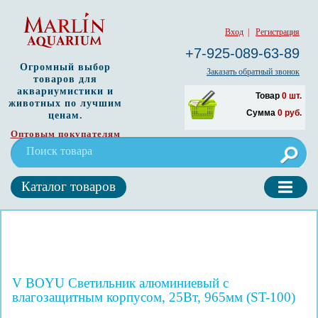
Вход
|
Регистрация
+7-925-089-63-89
Огромный выбор
Заказать обратный звонок
товаров для
аквариумистики и
Товар
0
шт.
животных по лучшим
Сумма
0
руб.
ценам.
Оптовым покупателям
Каталог товаров
V BOYU Светильник алюминиевый с
влагозащитным корпусом, 25Вт, 965мм (ST-100)