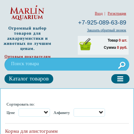
Вход
|
Регистрация
+7-925-089-63-89
Огромный выбор
Заказать обратный звонок
товаров для
аквариумистики и
Товар
0
шт.
животных по лучшим
Сумма
0
руб.
ценам.
Оптовым покупателям
Каталог товаров
Сортировать по:
Цене
Алфавиту
Корма для апистограмм