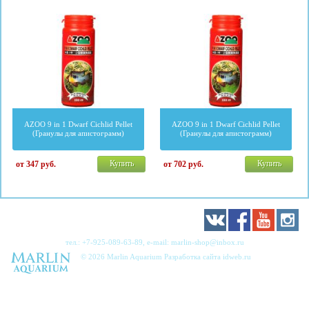
AZOO 9 in 1 Dwarf Cichlid Pellet
AZOO 9 in 1 Dwarf Cichlid Pellet
(Гранулы для апистограмм)
(Гранулы для апистограмм)
Купить
Купить
от 347
руб.
от 702
руб.
тел.:
+7-925-089-63-89
, e-mail:
marlin-shop@inbox.ru
© 2026 Marlin Aquarium Разработка сайта
idweb.ru