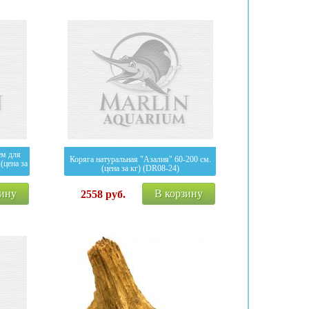
ем для
Коряга натуральная "Азалия" 60-200 см.
(цена за
(цена за кг) (DR08-24)
зину
В корзину
2558
руб.