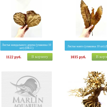
Листья миндального дерева (упаковка 10
Листья манго (упаковка 10 шт) 
шт) (DR-C)
В корзину
В кор
1122
руб.
1035
руб.