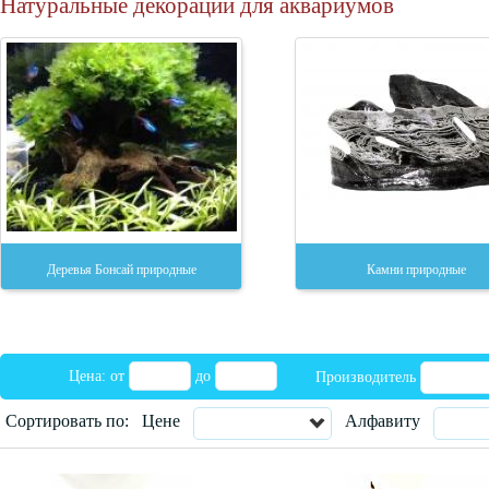
Натуральные декорации для аквариумов
Деревья Бонсай природные
Камни природные
Цена: от
до
Производитель
Сортировать по:
Цене
Алфавиту