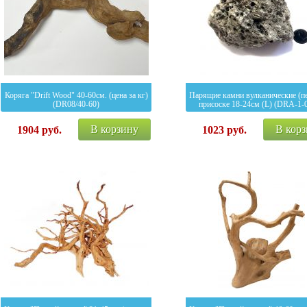
Коряга "Drift Wood" 40-60см. (цена за кг)
Парящие камни вулканические (пе
(DR08/40-60)
присоске 18-24см (L) (DRA-1-
В корзину
В кор
1904
руб.
1023
руб.