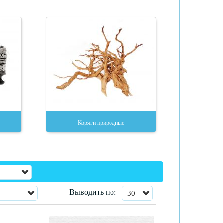
Коряги природные
Выводить по:
30
Показано
30
из
63
товаров