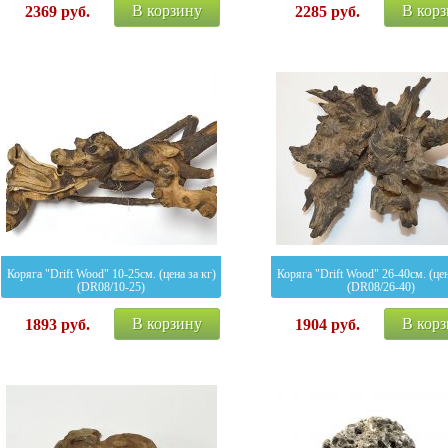
В корзину
В кор
2369
руб.
2285
руб.
Коряга "Drift Wood" 10-25см. (цена за кг)
Коряга "Drift Wood" 26-40см. (цен
(DR08/10-25)
(DR08/26-40)
В корзину
В кор
1893
руб.
1904
руб.