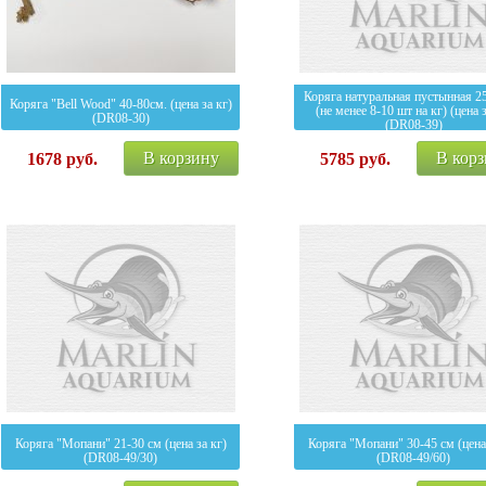
Коряга натуральная пустынная 2
Коряга "Bell Wood" 40-80см. (цена за кг)
(не менее 8-10 шт на кг) (цена з
(DR08-30)
(DR08-39)
В корзину
В кор
1678
руб.
5785
руб.
Коряга "Мопани" 21-30 см (цена за кг)
Коряга "Мопани" 30-45 см (цена 
(DR08-49/30)
(DR08-49/60)