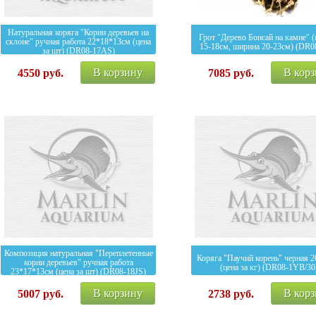
Натуральная коряга "Корни деревьев на
Грот "Дерево Бонсай на камне" 
склоне" ручная работа 22*18*13см (цена
15-18см, ширина 20-23см) (DR0
за шт) (DR08-17AS)
В корзину
В кор
4550
руб.
7085
руб.
Композиция натуральная "Переплетенные
Коряга "Паучий корень" черная 2
корни деревьев" ручная работа
(цена за кг) (DR08-1YB/30
23*17*13см (цена за шт) (DR08-18JS)
В корзину
В кор
5007
руб.
2738
руб.