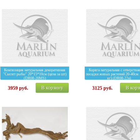
Композиция натуральная декоративная
Коряга натуральная с отверстви
"Скелет рыбы" 20*15*10см (цена за шт)
посадки живых растений 20-40см. 
(DR08-20MS)
кг) (DR08-22a)
В корзину
В кор
3959
руб.
3125
руб.