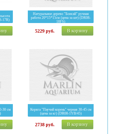
Натуральное дерево "Бонсай" ручная
(высота
работа 20*15*15см (цена за шт) (DR08-
8-17R)
18FS)
зину
В корзину
5229
руб.
0-30 см
Коряга "Паучий корень" черная 30-45 см
)
(цена за кг) (DR08-1YB/45)
зину
В корзину
2738
руб.