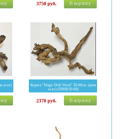
зину
В корзину
3750
руб.
а за кг)
Коряга "Magic Drift Wood" 30-60см. (цена
за кг) (DR08/30-60)
зину
В корзину
2370
руб.