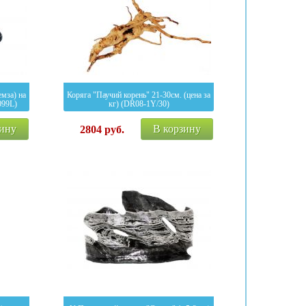
мза) на
Коряга "Паучий корень" 21-30см. (цена за
099L)
кг) (DR08-1Y/30)
зину
В корзину
2804
руб.