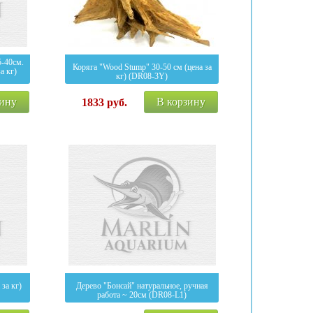
5-40см.
Коряга "Wood Stump" 30-50 см (цена за
а кг)
кг) (DR08-3Y)
зину
В корзину
1833
руб.
за кг)
Дерево "Бонсай" натуральное, ручная
работа ~ 20см (DR08-L1)