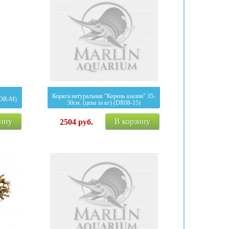
Коряга натуральная "Корень азалии" 35-
(DR-M)
50см. (цена за кг) (DR08-15)
зину
В корзину
2504
руб.