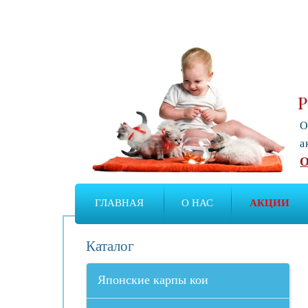
Р
О
а
О
ГЛАВНАЯ
О НАС
АКЦИИ
Каталог
Японские карпы кои