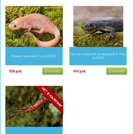
Тритон испанский (разводной) 8-10см
Тритон золотой 6-7см (5222S)
(5223S)
В корзину
В корзину
920
руб.
414
руб.