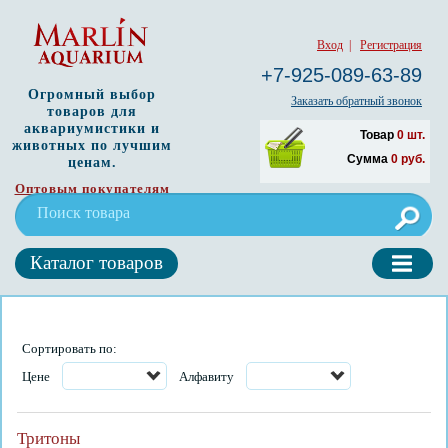
Вход
|
Регистрация
+7-925-089-63-89
Огромный выбор
Заказать обратный звонок
товаров для
аквариумистики и
Товар
0
шт.
животных по лучшим
Сумма
0
руб.
ценам.
Оптовым покупателям
Каталог товаров
Сортировать по:
Цене
Алфавиту
Тритоны