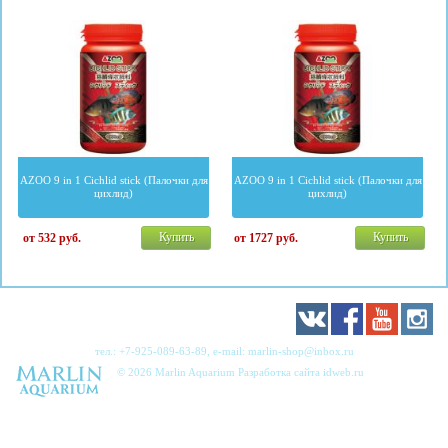
AZOO 9 in 1 Cichlid stick (Палочки для
AZOO 9 in 1 Cichlid stick (Палочки для
цихлид)
цихлид)
Купить
Купить
от 532
руб.
от 1727
руб.
тел.:
+7-925-089-63-89
, e-mail:
marlin-shop@inbox.ru
© 2026 Marlin Aquarium Разработка сайта
idweb.ru