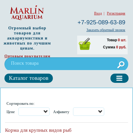
Вход
|
Регистрация
+7-925-089-63-89
Огромный выбор
Заказать обратный звонок
товаров для
аквариумистики и
Товар
0
шт.
животных по лучшим
Сумма
0
руб.
ценам.
Оптовым покупателям
Каталог товаров
Сортировать по:
Цене
Алфавиту
Корма для крупных видов рыб