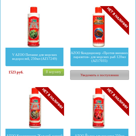
AZOO Кондиционер «Против внешних
V AZOO Питание для морских
паразитов» для морских рыб 120мл
водорослей, 250мл (AZ17249)
(AZ17035)
В корзину
1523
руб.
648
руб.
Уведомить о поступлении
AZOO Кондиционер "Кальций-магний
AZOO Йодид для кораллов 250мл