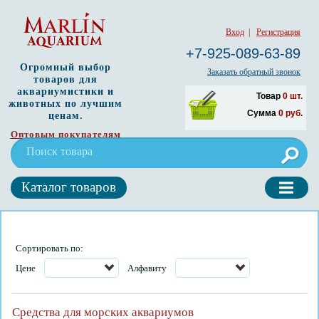
Вход
|
Регистрация
+7-925-089-63-89
Огромный выбор
Заказать обратный звонок
товаров для
аквариумистики и
Товар
0
шт.
животных по лучшим
Сумма
0
руб.
ценам.
Оптовым покупателям
Каталог товаров
Сортировать по:
Цене
Алфавиту
Средства для морских аквариумов