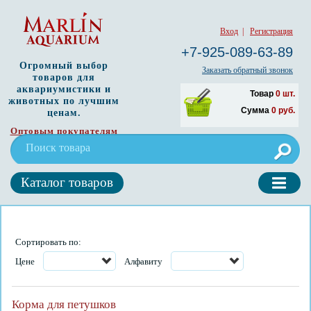
Вход
|
Регистрация
+7-925-089-63-89
Огромный выбор
Заказать обратный звонок
товаров для
аквариумистики и
Товар
0
шт.
животных по лучшим
Сумма
0
руб.
ценам.
Оптовым покупателям
Каталог товаров
Сортировать по:
Цене
Алфавиту
Корма для петушков