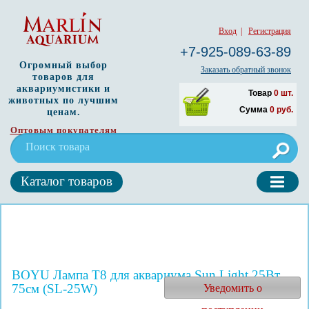
Вход
|
Регистрация
+7-925-089-63-89
Огромный выбор
Заказать обратный звонок
товаров для
аквариумистики и
Товар
0
шт.
животных по лучшим
Сумма
0
руб.
ценам.
Оптовым покупателям
Каталог товаров
BOYU Лампа T8 для аквариума Sun Light 25Вт
75см (SL-25W)
Уведомить о