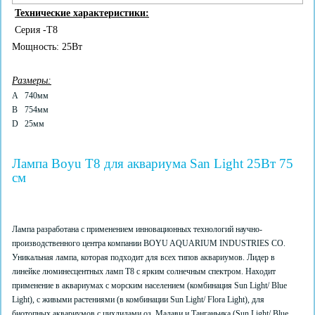
Технические характеристики:
Серия -Т8
Мощность: 25Вт
Размеры:
A
740мм
B
754мм
D
25мм
Лампа Boyu T8 для аквариума San Light 25Вт 75
см
Лампа разработана с применением инновационных технологий научно-
производственного центра компании BOYU AQUARIUM INDUSTRIES CO.
Уникальная лампа, которая подходит для всех типов аквариумов. Лидер в
линейке люминесцентных ламп Т8 с ярким солнечным спектром. Находит
применение в аквариумах с морским населением (комбинация Sun Light/ Blue
Light), с живыми растениями (в комбинации Sun Light/ Flora Light), для
биотопных аквариумов с цихлидами оз. Малави и Танганьика (Sun Light/ Blue