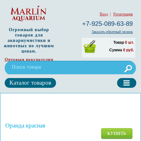
Вход
|
Регистрация
+7-925-089-63-89
Огромный выбор
Заказать обратный звонок
товаров для
аквариумистики и
Товар
0
шт.
животных по лучшим
Сумма
0
руб.
ценам.
Оптовым покупателям
Каталог товаров
Оранда красная
КУПИТЬ