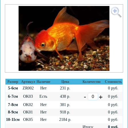
Размер
Артикул
Наличие
Цена
Количество
Стоимость
5-6см
ZR002
Нет
231
р.
0
руб.
6-7см
OK03
Есть
438
р.
0
руб.
7-8см
OK02
Нет
381
р.
0
руб.
8-9см
OK01
Нет
918
р.
0
руб.
10-11см
OK05
Нет
2184
р.
0
руб.
Итого:
0
руб.