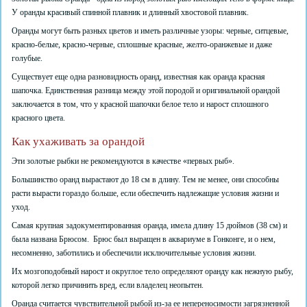
У оранды красивый спинной плавник и длинный хвостовой плавник.
Оранды могут быть разных цветов и иметь различные узоры: черные, ситцевые,
красно-белые, красно-черные, сплошные красные, желто-оранжевые и даже
голубые.
Существует еще одна разновидность оранд, известная как оранда красная
шапочка. Единственная разница между этой породой и оригинальной орандой
заключается в том, что у красной шапочки белое тело и нарост сплошного
красного цвета.
Как ухаживать за орандой
Эти золотые рыбки не рекомендуются в качестве «первых рыб».
Большинство оранд вырастают до 18 см в длину. Тем не менее, они способны
расти вырасти гораздо больше, если обеспечить надлежащие условия жизни и
уход.
Самая крупная задокументированная оранда, имела длину 15 дюймов (38 см) и
была названа Брюсом. Брюс был выращен в аквариуме в Гонконге, и о нем,
несомненно, заботились и обеспечили исключительные условия жизни.
Их мозгоподобный нарост и округлое тело определяют оранду как нежную рыбу,
которой легко причинить вред, если владелец неопытен.
Оранда считается чувствительной рыбой из-за ее непереносимости загрязненной