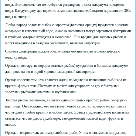
воды. Это означает, что им требуется регулярная чистка аквариума и подмена
воды. Каждую одну-две недели с помощью сифона необходимо подменивать 30%
воды на чистую.
Любая порода золотых рыбок с наростом (включая оранду) нуждается в чистом
аквариуме и качественной воде, иначе их капюшоны могут заразиться бактериями
и грибами, которые находятся в аквариуме. Они вредны для золотых рыбок и
могут находиться в складках капюшонов, вызывая инфекцию.
Система фильтрации должна обеспечивать механическую и биологическую
очистку воды.
Оранда (и все другие породы золотых рыбок) нуждаются в большом аквариуме
для проживания и водой хорошо насыщенной кислородом.
Оранда известна тем, что является одной из медленно плавающих рыб из-за их
круглой формы тела. Поэтому не может конкурировать за еду с быстрыми
золотыми рыбками: кометами и шубункинами.
Золотая рыбка, возможно, является одной из самых простых рыбок, когда речь
идет о еде. Они всеядны, что описывает живое существо, которое может съесть
что угодно в любое время и в любом месте. Оранда с удовольствием попытается
съесть все, что им дают: сухой корм, замороженный и живой корм, фрукты и
овощи.
Оранда – очаровательная и миролюбивая рыба. У них очень милые мордашки,