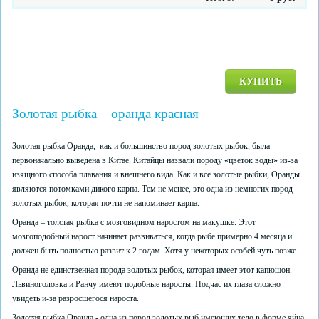
КУПИТЬ
Золотая рыбка – оранда красная
Золотая рыбка Оранда, как и большинство пород золотых рыбок, была
первоначально выведена в Китае. Китайцы назвали породу «цветок воды» из-за
изящного способа плавания и внешнего вида. Как и все золотые рыбки, Оранды
являются потомками дикого карпа. Тем не менее, это одна из немногих пород
золотых рыбок, которая почти не напоминает карпа.
Оранда – толстая рыбка с мозговидном наростом на макушке. Этот
мозгоподобный нарост начинает развиваться, когда рыбе примерно 4 месяца и
должен быть полностью развит к 2 годам. Хотя у некоторых особей чуть позже.
Оранда не единственная порода золотых рыбок, которая имеет этот капюшон.
Львиноголовка и Ранчу имеют подобные наросты. Подчас их глаза сложно
увидеть и-за разросшегося нароста.
Золотая рыбка Оранда - одна из пород золотых рыб имеющих тело в форме яйца.