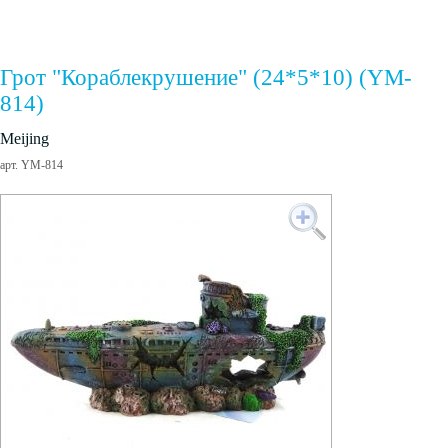
Грот "Кораблекрушение" (24*5*10) (YM-
814)
Meijing
арт. YM-814