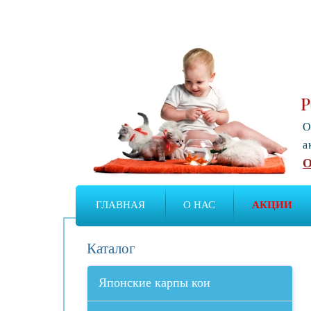
Р
О
а
О
ГЛАВНАЯ
О НАС
АКЦИИ
Каталог
Японские карпы кои