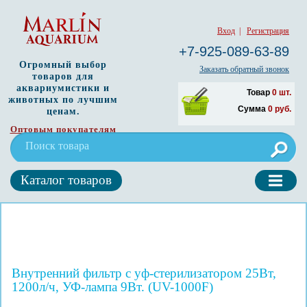
Вход
|
Регистрация
+7-925-089-63-89
Огромный выбор
Заказать обратный звонок
товаров для
аквариумистики и
Товар
0
шт.
животных по лучшим
Сумма
0
руб.
ценам.
Оптовым покупателям
Каталог товаров
Внутренний фильтр с уф-стерилизатором 25Вт,
1200л/ч, УФ-лампа 9Вт. (UV-1000F)