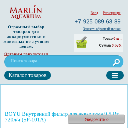
Вход
|
Регистрация
+7-925-089-63-89
Огромный выбор
Заказать обратный звонок
товаров для
аквариумистики и
Товар
0
шт.
животных по лучшим
Сумма
0
руб.
ценам.
Оптовым покупателям
Каталог товаров
BOYU Внутренний фильтр для аквариума 9,5 Вт,
720л/ч (SP-101A)
Уведомить о