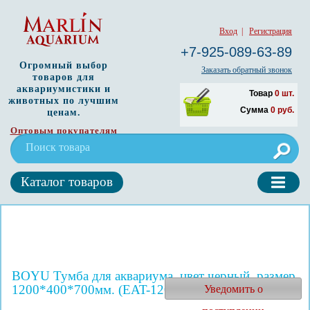
Вход
|
Регистрация
+7-925-089-63-89
Огромный выбор
Заказать обратный звонок
товаров для
аквариумистики и
Товар
0
шт.
животных по лучшим
Сумма
0
руб.
ценам.
Оптовым покупателям
Каталог товаров
BOYU Тумба для аквариума, цвет черный, размер
1200*400*700мм. (EAT-120E)
Уведомить о