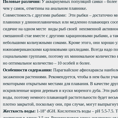
Половые различия:
У аквариумных популяций самки – более
чем у самок, отметины на анальном плавнике.
Совместимость с другими рыбами: Эти рыбки – достаточно ми
плавники у длинноплавничных или медленно плавающих соседе
сидячие на одном месте виды рыб своей неизменной активнос
смешанной стае вместе с другими харациновыми рыбами, а та
небольшими кольчужными сомами. Кроме этого, они хорошо у
южноамериканскими карликовыми цихлидами. Всегда надо пом
социальными группами, поэтому их минимальное количество в
но оптимальное количество – 10 особей и более.
Особенности содержания:
Парагвайские афиохараксы наиболе
засаженном растениями. Рекомендуется, чтобы в нем были учас
некоторыми открытыми местами для плавания. В качестве дру
искривленные корни деревьев и куски мореного дуба. Эти рыб
воды, поэтому немного плавающей растительности будет весь
плотно закрытой, поскольку они, при случае, могут выпрыгнут
Жесткость воды:
1-18° dGH. Кислотность воды – pH 5.5-7.5. 
достигают в длину 3,5 см. Рекомендуемая длина аквариума: от