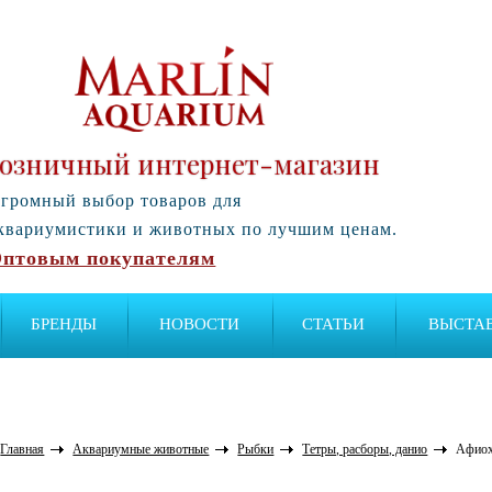
озничный интернет-магазин
громный выбор товаров для
квариумистики и животных по лучшим ценам.
птовым покупателям
БРЕНДЫ
НОВОСТИ
СТАТЬИ
ВЫСТА
Главная
Аквариумные животные
Рыбки
Тетры, расборы, данио
Афиох