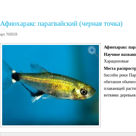
Афиохаракс парагвайский (черная точка)
арт. NH028
Афиохаракс пар
Научное назван
Харациновые
Места распрост
бассейн реки Пар
обитания обычно
плавающей расти
ветвями деревьев