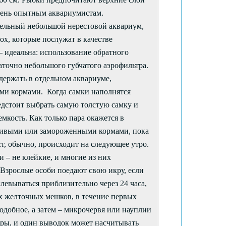
чень опытным аквариумистам.
тдельный небольшой нерестовой аквариум,
х, которые послужат в качестве
 – идеальна: использование обратного
аточно небольшого губчатого аэрофильтра.
держать в отдельном аквариуме,
и кормами. Когда самки наполнятся
едстоит выбрать самую толстую самку и
мкость. Как только пара окажется в
 живыми или замороженными кормами, пока
т, обычно, происходит на следующее утро.
 – не клейкие, и многие из них
 Взрослые особи поедают свою икру, если
евываться приблизительно через 24 часа,
их желточных мешков, в течение первых
одобное, а затем – микрочервя или науплии
еры, и один выводок может насчитывать