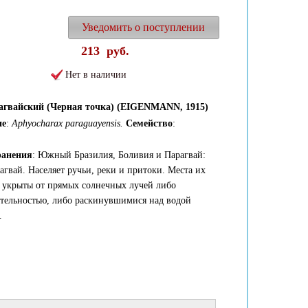
Уведомить о поступлении
213
руб.
Нет в наличии
агвайский (Черная точка) (EIGENMANN, 1915)
ие
:
Aphyocharax paraguayensis
.
Семейство
:
ранения
: Южный Бразилия, Боливия и Парагвай:
агвай. Населяет ручьи, реки и притоки. Места их
 укрыты от прямых солнечных лучей либо
тельностью, либо раскинувшимися над водой
.