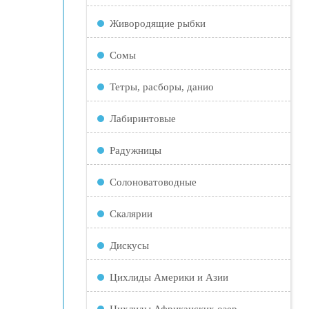
Живородящие рыбки
Сомы
Тетры, расборы, данио
Лабиринтовые
Радужницы
Солоноватоводные
Скалярии
Дискусы
Цихлиды Америки и Азии
Цихлиды Африканских озер