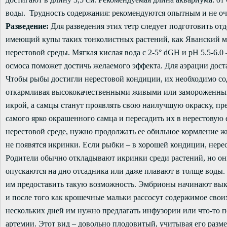
воды. Трудность содержания: рекомендуются опытным и не о
Разведение:
Для разведения этих тетр следует подготовить о
имеющий купы таких тонколистных растений, как Яванский мо
нерестовой среды. Мягкая кислая вода с 2-5° dGH и pH 5.5-6.0
осмоса поможет достичь желаемого эффекта. Для аэрации дост
Чтобы рыбы достигли нерестовой кондиции, их необходимо со
откармливая высококачественными живыми или замороженным
икрой, а самцы станут проявлять свою наилучшую окраску, пр
самого ярко окрашенного самца и пересадить их в нерестовую е
нерестовой среде, нужно продолжать ее обильное кормление
не появятся икринки. Если рыбки – в хорошей кондиции, нерес
Родители обычно откладывают икринки среди растений, но они
опускаются на дно отсадника или даже плавают в толще воды.
им предоставить такую возможность. Эмбрионы начинают выкл
и после того как крошечные мальки рассосут содержимое сво
нескольких дней им нужно предлагать инфузории или что-то п
артемии. Этот вид – довольно плодовитый, учитывая его разм