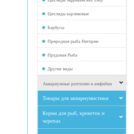
Цихлиды карликовые
Барбусы
Природная рыба Нигерии
Прудовая Рыба
Другие виды
Аквариумные рептилии и амфибии
Товары для аквариумистики
Корма для рыб, креветок и
черепах