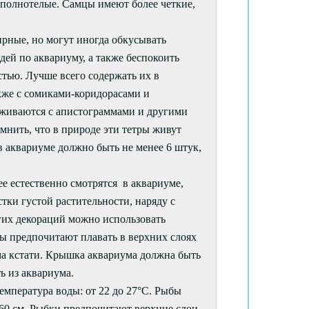
 полнотелые. Самцы имеют более четкие,
рные, но могут иногда обкусывать
й по аквариуму, а также беспокоить
тью. Лучше всего содержать их в
кже с сомиками-коридорасами и
живаются с апистограммами и другими
нить, что в природе эти тетры живут
 аквариуме должно быть не менее 6 штук,
е естественно смотрятся в аквариуме,
тки густой растительности, наряду с
гих декораций можно использовать
ы предпочитают плавать в верхних слоях
ма кстати. Крышка аквариума должна быть
ь из аквариума.
Температура воды: от 22 до 27°C. Рыбы
 60 см. Рыбки предпочитают верхние слои