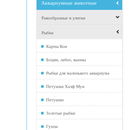
Аквариумные животные
Ракообразные и улитки
Рыбки
Карпы Кои
Боции, лабео, вьюны
Рыбки для маленького аквариума
Петушки Халф Мун
Петушки
Золотые рыбки
Гуппи