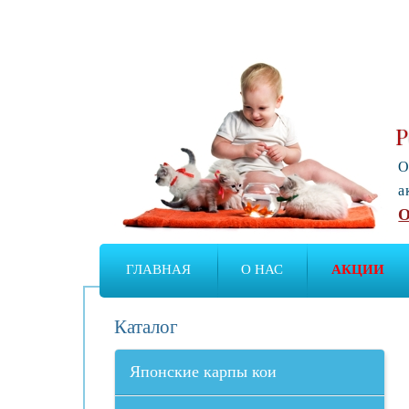
Р
О
а
О
ГЛАВНАЯ
О НАС
АКЦИИ
Каталог
Японские карпы кои