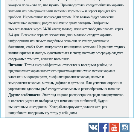
каждого пола – это то, что нужно. Производителей следует обильно кормить
живыми или замороженными мелкими кормами – и нерест пройдет без
проблем. Икрометание происходит утром. Как только будут замечены
выметанные икринки, родителей лучше сразу отсадить. Эмбрионы
выклевываются через 24-36 часов; молодь начинает свободно плавать через
3-4 дня. В течение первых нескольких дней мальков следует кормить
инфузориями или чем-то подобным пока они не станут достаточно
большими, чтобы брать микрочервя или науплии артемии. На ранних стадиях
жизни икринки и молодь чувствительны к свету, поэтому резервуар следует
содержать в темноте, если это возможно.
Питание:
Тетры «черный фантом» относятся к всеядным рыбам, но
предпочитают корма животного происхождения: сухие мелкие корма в
хлопьях и микрогранулах, лиофилизированные корма, живые и
замороженные корма: мотыль, дафнию и артемию. Для усиления окраски и
укрепления здоровья рыб следует максимально разнообразить их питание.
Другие особенности:
Этот вид широко распространен среди аквариумистов
и является удачным выбором для начинающих любителей, будучи
выносливым и недорогим. Каждый аквариумист должен хоть раз
попробовать подержать эту тетру у себя дома.