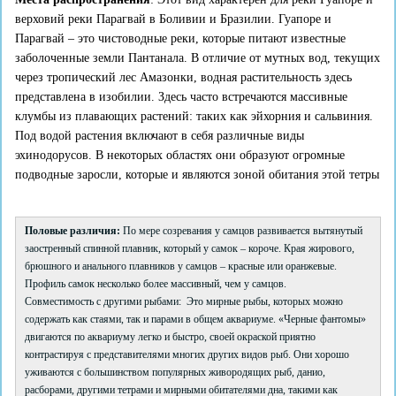
верховий реки Парагвай в Боливии и Бразилии. Гуапоре и
Парагвай – это чистоводные реки, которые питают известные
заболоченные земли Пантанала. В отличие от мутных вод, текущих
через тропический лес Амазонки, водная растительность здесь
представлена в изобилии. Здесь часто встречаются массивные
клумбы из плавающих растений: таких как эйхорния и сальвиния.
Под водой растения включают в себя различные виды
эхинодорусов. В некоторых областях они образуют огромные
подводные заросли, которые и являются зоной обитания этой тетры
Половые различия:
По мере созревания у самцов развивается вытянутый
заостренный спинной плавник, который у самок – короче. Края жирового,
брюшного и анального плавников у самцов – красные или оранжевые.
Профиль самок несколько более массивный, чем у самцов.
Совместимость с другими рыбами: Это мирные рыбы, которых можно
содержать как стаями, так и парами в общем аквариуме. «Черные фантомы»
двигаются по аквариуму легко и быстро, своей окраской приятно
контрастируя с представителями многих других видов рыб. Они хорошо
уживаются с большинством популярных живородящих рыб, данио,
расборами, другими тетрами и мирными обитателями дна, такими как