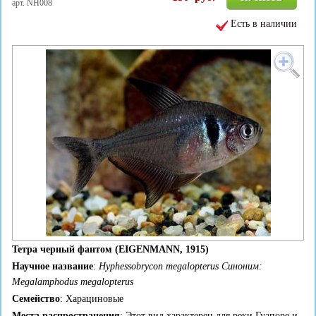
арт. NH008
Есть в наличии
Тетра черный фантом (
EIGENMANN, 1915
)
Научное название
:
Hyphessobrycon megalopterus
Синоним:
Megalamphodus
megalopterus
Семейство
: Харациновые
Места распространения
: Этот вид характерен для реки Гуапоре и