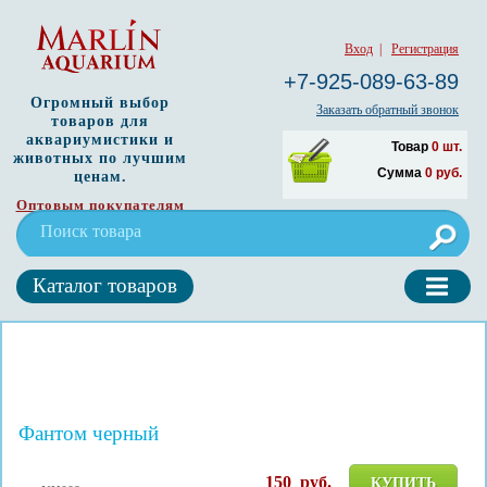
Вход
|
Регистрация
+7-925-089-63-89
Огромный выбор
Заказать обратный звонок
товаров для
аквариумистики и
Товар
0
шт.
животных по лучшим
Сумма
0
руб.
ценам.
Оптовым покупателям
Каталог товаров
Фантом черный
150
руб.
КУПИТЬ