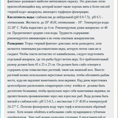
фантомы» развивают наиболее интенсивную окраску. Это довольно легко
приспособляющийся вид, который может также хорошо жить в более кислой
«черной воде» аквариума, имеющего торфяную фильтрацию.
Кислотность воды:
слабокислая до нейтральной (pH 6.0-7.5); pH 6.5 –
оптимальная. Жесткость: до 20° dGH; оптимальная – 10°. Температура воды:
22-28° C. Рыбы вырастают до 4 см. Рекомендуемая длина аквариума: от 40
см. Предпочитают средние слои воды. Трудность содержания:
рекомендуются начинающим и не очень опытным аквариумистам.
Разведение:
Тетры «черный фантом» довольно легко разводятся, хотя
являются типичными рассеивателями икры, которую потом сами же и
съедают. Чтобы спасти потомство от каннибализма, следует подготовить
отдельный аквариум, где эти рыбы будут метать икру. Его приблизительный
размер должен быть 45 x 25 x 25 см. Он должен быть слабо освещен и
содержать купы тонколистных растений, такие как яванский мох. Вместо
растений можно использовать нерестовые мочалки, чтобы обозначить рыбам
место, куда им надлежит выметывать свои икринки. Над дном нерестовика
целесообразно расположить сепараторную сетку: ячейки ее должны быть
достаточно большими, чтобы пропускать через себя выметанные икринки, но
препятствовать проникновению через них взрослых рыб. Вода должна быть
мягкой и слабокислой с pH 5.5-6.5, с жесткостью 1-5° dGH и температурой
24-27° C. Полезно фильтровать воду через торф и использовать обратный
осмос. Хотя можно обойтись и небольшим слабо пузырящимся губчатым
аэрофильтром. Этих рыб можно разводить группами: 6 представителей от