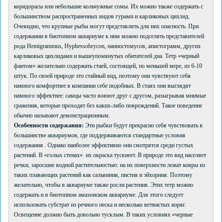
коридорасы или небольшие кольчужные сомы. Их можно также содержать с
большинством распространенных видов гурами и карликовых цихлид.
Очевидно, что крупные рыбы могут представлять для них опасность. При
содержании в биотопном аквариуме к ним можно подселять представителей
рода Hemigrammus, Hyphessobrycon, нанностомусов, апистограмм, других
карликовых цихлидами и вышеупомянутых обитателей дна. Тетр «черный
фантом» желательно содержать стаей, состоящей, по меньшей мере, из 6-10
штук. По своей природе это стайный вид, поэтому они чувствуют себя
намного комфортнее в компании себе подобных. В стаях они выглядят
намного эффектнее: самцы часто воюют друг с другом, разыгрывая мнимые
сражения, которые проходят без каких-либо повреждений. Такое поведение
обычно называют демонстрационным.
Особенности содержания:
Эти рыбки будут прекрасно себя чувствовать в
большинстве аквариумов, где поддерживаются стандартные условия
содержания . Однако наиболее эффективно они смотрятся среди густых
растений. В «голых стенах» их окраска тускнеет. В природе это вид населяет
речки, заросшие водной растительностью: на их поверхности лежат ковры из
таких плавающих растений как сальвиния, пистия и эйхорния. Поэтому
желательно, чтобы в аквариуме также росли растения. Этих тетр можно
содержать и в биотопном амазонском аквариуме. Для этого следует
использовать субстрат из речного песка и несколько ветвистых коряг.
Освещение должно быть довольно тусклым. В таких условиях «черные