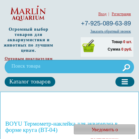
Вход
|
Регистрация
+7-925-089-63-89
Огромный выбор
Заказать обратный звонок
товаров для
аквариумистики и
Товар
0
шт.
животных по лучшим
Сумма
0
руб.
ценам.
Оптовым покупателям
Каталог товаров
BOYU Термометр-наклейка для аквариума в
форме круга (BT-04)
Уведомить о