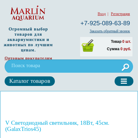
Вход
|
Регистрация
+7-925-089-63-89
Огромный выбор
Заказать обратный звонок
товаров для
аквариумистики и
Товар
0
шт.
животных по лучшим
Сумма
0
руб.
ценам.
Оптовым покупателям
Каталог товаров
V Светодиодный светильник, 18Вт, 45см.
(GalaxTrios45)