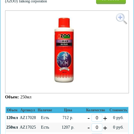
(AZOO) Taikong corporation
Объем:
250мл
Объем
Артикул
Наличие
Цена
Количество
Стоимость
120мл
AZ17028
Есть
712
р.
0
руб.
250мл
AZ17025
Есть
1207
р.
0
руб.