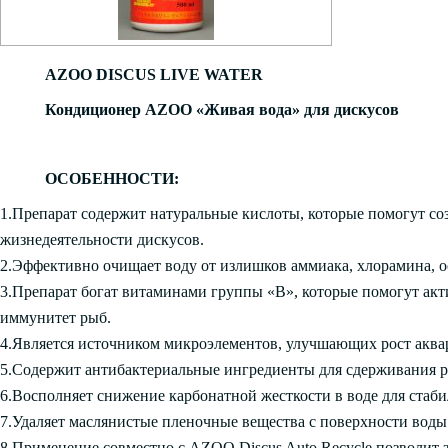
AZOO
DISCUS
LIVE
WATER
Кондиционер
AZOO
«Живая вода» для дискусов
ОСОБЕННОСТИ:
1.Препарат содержит натуральные кислоты, которые помогут с
жизнедеятельности дискусов.
2.Эффективно очищает воду от излишков аммиака, хлорамина, о
3.Препарат богат витаминами группы «B», которые помогут акт
иммунитет рыб.
4.Является источником микроэлементов, улучшающих рост акв
5.Содержит антибактериальные ингредиенты для сдерживания р
6.Восполняет снижение карбонатной жесткости в воде для стаб
7.Удаляет маслянистые пленочные вещества с поверхности воды
8.Применение совместно с AZOO Discus Auto Recycle позволит 