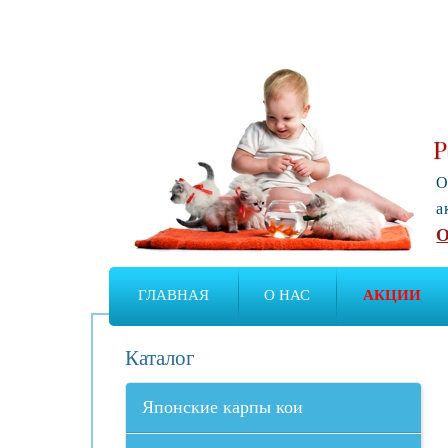
Р
О
а
О
ГЛАВНАЯ
О НАС
АКЦИИ
Каталог
Японские карпы кои