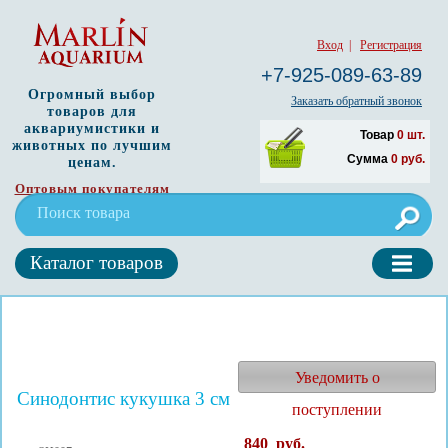
Вход
|
Регистрация
+7-925-089-63-89
Огромный выбор
Заказать обратный звонок
товаров для
аквариумистики и
Товар
0
шт.
животных по лучшим
Сумма
0
руб.
ценам.
Оптовым покупателям
Каталог товаров
Уведомить о
Синодонтис кукушка 3 см
поступлении
840
руб.