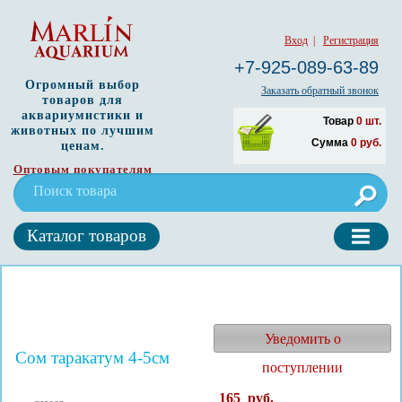
Вход
|
Регистрация
+7-925-089-63-89
Огромный выбор
Заказать обратный звонок
товаров для
аквариумистики и
Товар
0
шт.
животных по лучшим
Сумма
0
руб.
ценам.
Оптовым покупателям
Каталог товаров
Уведомить о
Сом таракатум 4-5см
поступлении
165
руб.