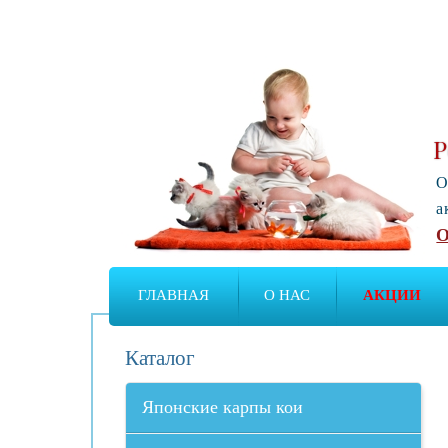
Р
О
а
О
ГЛАВНАЯ
О НАС
АКЦИИ
Каталог
Японские карпы кои