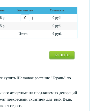
ена
Количество
Стоимость
18
р.
0
руб.
05
р.
0
руб.
Итого:
0
руб.
КУПИТЬ
 купить Шелковое растение "Герань" по
ьшого ассортимента предлагаемых декораций
ужат прекрасным укрытием для рыб. Ведь,
вают стресс.