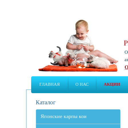
Р
О
а
О
ГЛАВНАЯ
О НАС
АКЦИИ
Каталог
Японские карпы кои