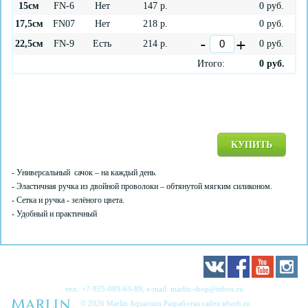
15см
FN-6
Нет
147
р.
0
руб.
17,5см
FN07
Нет
218
р.
0
руб.
22,5см
FN-9
Есть
214
р.
0
руб.
Итого:
0
руб.
КУПИТЬ
- Универсальный сачок – на каждый день.
- Эластичная ручка из двойной проволоки – обтянутой мягким силиконом.
- Сетка и ручка - зелёного цвета.
- Удобный и практичный
тел.:
+7-925-089-63-89
, e-mail:
marlin-shop@inbox.ru
© 2026 Marlin Aquarium Разработка сайта
idweb.ru