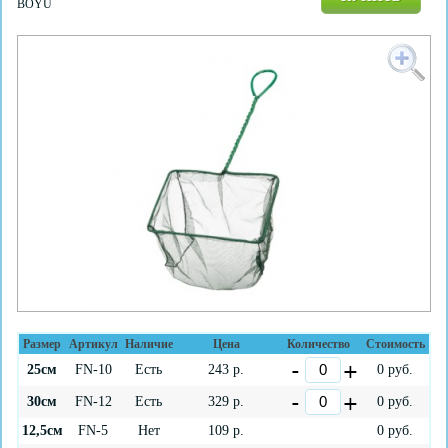
BOYU
Размер
Артикул
Наличие
Цена
Количество
Стоимость
25см
FN-10
Есть
243
р.
0
руб.
30см
FN-12
Есть
329
р.
0
руб.
12,5см
FN-5
Нет
109
р.
0
руб.