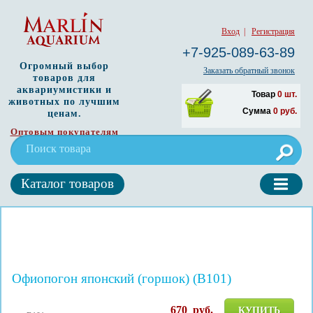
Вход
|
Регистрация
+7-925-089-63-89
Огромный выбор
Заказать обратный звонок
товаров для
аквариумистики и
Товар
0
шт.
животных по лучшим
Сумма
0
руб.
ценам.
Оптовым покупателям
Каталог товаров
Офиопогон японский (горшок) (B101)
670
руб.
КУПИТЬ