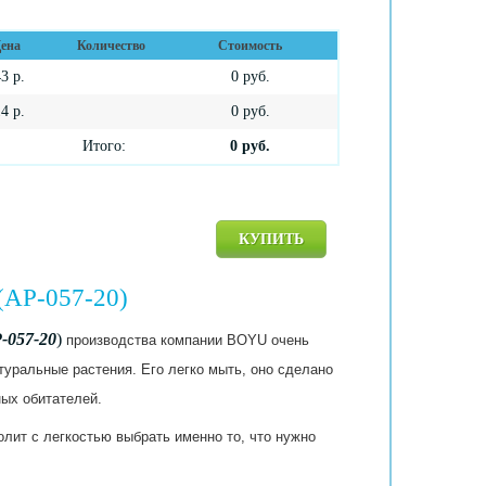
ена
Количество
Стоимость
43
р.
0
руб.
14
р.
0
руб.
Итого:
0
руб.
КУПИТЬ
(AP-057-20)
-057-20
)
производства компании BOYU очень
атуральные растения. Его легко мыть, оно сделано
ных обитателей.
лит с легкостью выбрать именно то, что нужно