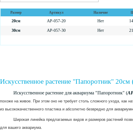
Размер
Артикул
Наличие
Ц
20см
AP-057-20
Нет
1
30см
AP-057-30
Нет
2
Искусственное растение "Папоротник" 20см 
Искусственное растение для аквариума "Папоротник" (
AP
похоже на живое. При этом оно не требует столь сложного ухода, как н
из высококачественного пластика и абсолютно безвредно для аквариум
Широкая линейка предлагаемых видов и размеров растений позво
для вашего аквариума.