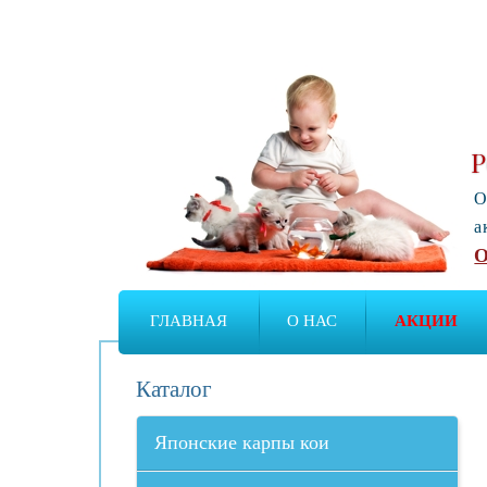
Р
О
а
О
ГЛАВНАЯ
О НАС
АКЦИИ
Каталог
Японские карпы кои