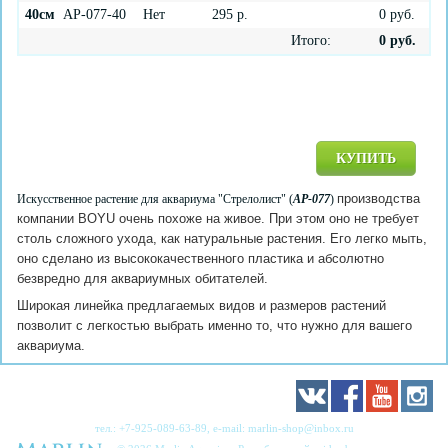
40см
AP-077-40
Нет
295
р.
0
руб.
Итого:
0
руб.
КУПИТЬ
производства
Искусственное растение для аквариума "Стрелолист" (
AP-077
)
компании BOYU очень похоже на живое. При этом оно не требует
столь сложного ухода, как натуральные растения. Его легко мыть,
оно сделано из высококачественного пластика и абсолютно
безвредно для аквариумных обитателей.
Широкая линейка предлагаемых видов и размеров растений
позволит с легкостью выбрать именно то, что нужно для вашего
аквариума.
тел.:
+7-925-089-63-89
, e-mail:
marlin-shop@inbox.ru