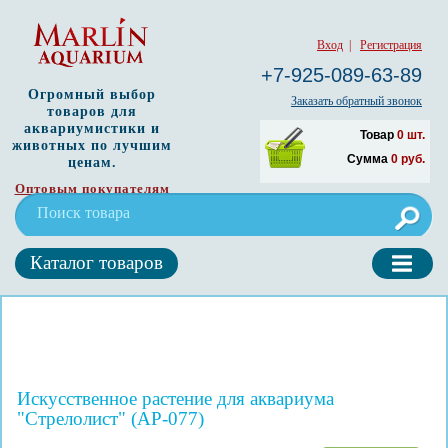
Вход
|
Регистрация
+7-925-089-63-89
Огромный выбор
Заказать обратный звонок
товаров для
аквариумистики и
Товар
0
шт.
животных по лучшим
Сумма
0
руб.
ценам.
Оптовым покупателям
Каталог товаров
Искусственное растение для аквариума
"Стрелолист" (AP-077)