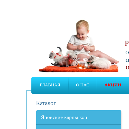
Р
О
а
О
ГЛАВНАЯ
О НАС
АКЦИИ
Каталог
Японские карпы кои