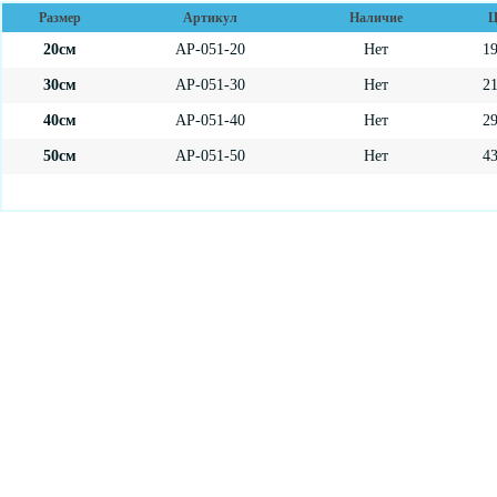
Размер
Артикул
Наличие
Ц
20см
AP-051-20
Нет
1
30см
AP-051-30
Нет
2
40см
AP-051-40
Нет
2
50см
AP-051-50
Нет
4