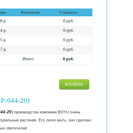
ена
Количество
Стоимость
98
р.
0
руб.
14
р.
0
руб.
95
р.
0
руб.
37
р.
0
руб.
Итого:
0
руб.
КУПИТЬ
AP-044-20)
44-20
)
производства компании BOYU очень
атуральные растения. Его легко мыть, оно сделано
ных обитателей.