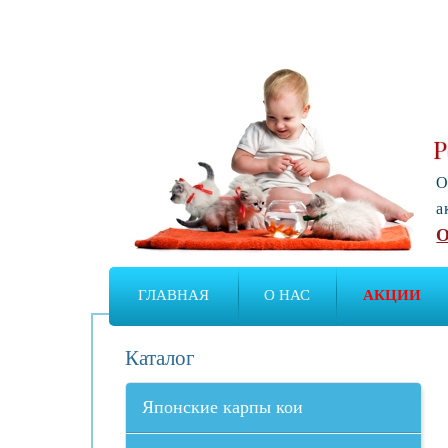
Р
О
а
О
ГЛАВНАЯ
О НАС
АКЦИИ
Каталог
Японские карпы кои