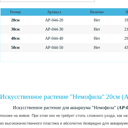
Размер
Артикул
Наличие
Ц
20см
AP-044-20
Нет
1
30см
AP-044-30
Нет
2
40см
AP-044-40
Нет
2
50см
AP-044-50
Нет
4
Искусственное растение "Немофила" 20см (
Искусственное растение для аквариума "Немофила" (
AP-0
похоже на живое. При этом оно не требует столь сложного ухода, как н
из высококачественного пластика и абсолютно безвредно для аквариум