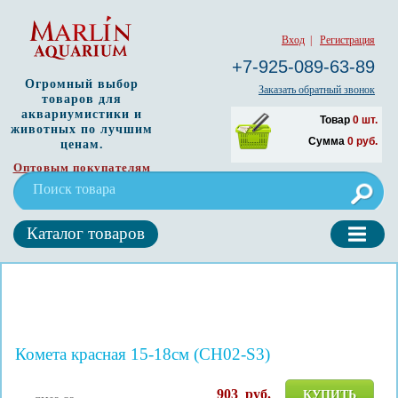
Вход
|
Регистрация
+7-925-089-63-89
Огромный выбор
Заказать обратный звонок
товаров для
аквариумистики и
Товар
0
шт.
животных по лучшим
Сумма
0
руб.
ценам.
Оптовым покупателям
Каталог товаров
Комета красная 15-18см (CH02-S3)
903
руб.
КУПИТЬ