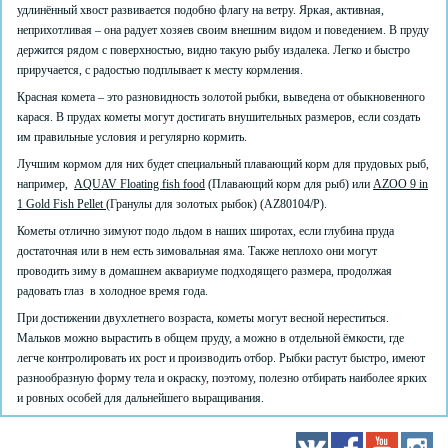
удлинённый хвост развивается подобно флагу на ветру. Яркая, активная,
неприхотливая – она радует хозяев своим внешним видом и поведением. В пруду
держится рядом с поверхностью, видно такую рыбу издалека. Легко и быстро
приручается, с радостью подплывает к месту кормления.
Красная комета – это разновидность золотой рыбки, выведена от обыкновенного
карася. В прудах кометы могут достигать внушительных размеров, если создать
им правильные условия и регулярно кормить.
Лучшим кормом для них будет специальный плавающий корм для прудовых рыб,
например,
AQUAV Floating fish food
(Плавающий корм для рыб) или
AZOO 9 in
1 Gold Fish Pellet
(Гранулы для золотых рыбок) (AZ80104/P).
Кометы отлично зимуют подо льдом в наших широтах, если глубина пруда
достаточная или в нем есть зимовальная яма. Также неплохо они могут
проводить зиму в домашнем аквариуме подходящего размера, продолжая
радовать глаз в холодное время года.
При достижении двухлетнего возраста, кометы могут весной нереститься.
Мальков можно вырастить в общем пруду, а можно в отдельной ёмкости, где
легче контролировать их рост и производить отбор. Рыбки растут быстро, имеют
разнообразную форму тела и окраску, поэтому, полезно отбирать наиболее ярких
и ровных особей для дальнейшего выращивания.