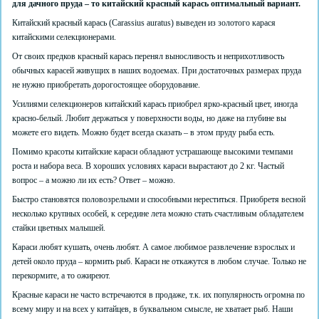
для дачного пруда – то китайский красный карась оптимальный вариант.
Китайский красный карась (Carassius auratus) выведен из золотого карася
китайскими селекционерами.
От своих предков красный карась перенял выносливость и неприхотливость
обычных карасей живущих в наших водоемах. При достаточных размерах пруда
не нужно приобретать дорогостоящее оборудование.
Усилиями селекционеров китайский карась приобрел ярко-красный цвет, иногда
красно-белый. Любит держаться у поверхности воды, но даже на глубине вы
можете его видеть. Можно будет всегда сказать – в этом пруду рыба есть.
Помимо красоты китайские караси обладают устрашающе высокими темпами
роста и набора веса. В хороших условиях караси вырастают до 2 кг. Частый
вопрос – а можно ли их есть? Ответ – можно.
Быстро становятся половозрелыми и способными нереститься. Приобретя весной
несколько крупных особей, к середине лета можно стать счастливым обладателем
стайки цветных малышей.
Караси любят кушать, очень любят. А самое любимое развлечение взрослых и
детей около пруда – кормить рыб. Караси не откажутся в любом случае. Только не
перекормите, а то ожиреют.
Красные караси не часто встречаются в продаже, т.к. их популярность огромна по
всему миру и на всех у китайцев, в буквальном смысле, не хватает рыб. Наши