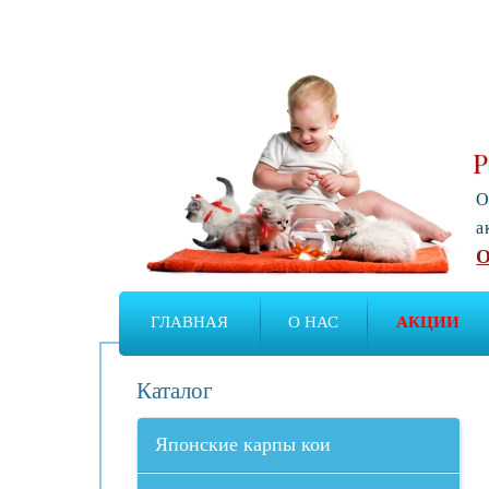
Р
О
а
О
ГЛАВНАЯ
О НАС
АКЦИИ
Каталог
Японские карпы кои